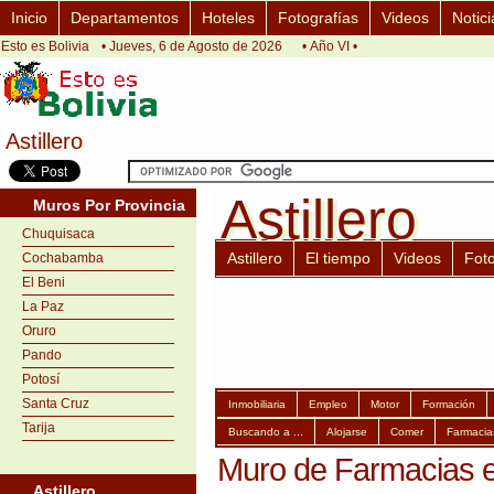
Inicio
Departamentos
Hoteles
Fotografías
Videos
Notici
Esto es Bolivia
• Jueves, 6 de Agosto de 2026
• Año VI •
Astillero
Astillero
Astillero
Astillero
Muros Por Provincia
Chuquisaca
Astillero
El tiempo
Videos
Fot
Cochabamba
El Beni
La Paz
Oruro
Pando
Potosí
Santa Cruz
Inmobiliaria
Empleo
Motor
Formación
Tarija
Buscando a ...
Alojarse
Comer
Farmacia
Muro de Farmacias en
Astillero