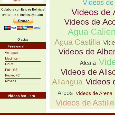
Videos de
Videos de 
Colabora con Esto es Bolivia si
crees que te hemos ayudado.
Videos de Acc
Agua Calien
Gracias
Agua Castilla
Vide
Freeware
Videos de Albe
Windows
Macintosh
Vide
Alcalá
Linux
Videos de Ali
Palm OS
Pocket PC
Videos 
Allangua
Móviles
Arcos
Videos de Arena
Videos Astillero
Videos de Astille