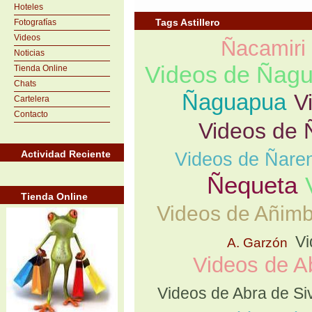
Hoteles
Tags Astillero
Fotografías
Videos
Ñacamiri
Noticias
Videos de Ñag
Tienda Online
Chats
Ñaguapua
V
Cartelera
Contacto
Videos de
Actividad Reciente
Videos de Ñare
Ñequeta
Tienda Online
Videos de Añim
Vi
A. Garzón
Videos de A
Videos de Abra de S