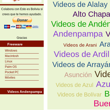
Videos de Alalay
Colabora con Esto es Bolivia si
Alto Chapa
crees que te hemos ayudado.
Videos de Andé
Andenpampa
V
Gracias
Ara
Freeware
Videos de Arani
Windows
Videos de Ardil
Macintosh
Linux
Videos de Arrayá
Palm OS
Vid
Pocket PC
Asunción
Móviles
Azu
Videos de Azul
B
Videos Andenpampa
Videos de Bolívar
Bue