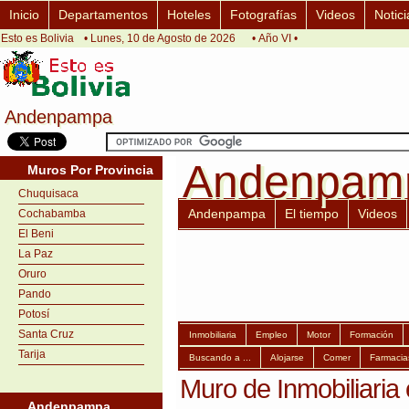
Inicio
Departamentos
Hoteles
Fotografías
Videos
Notici
Esto es Bolivia
• Lunes, 10 de Agosto de 2026
• Año VI •
Andenpampa
Andenpampa
Andenpam
Andenpam
Muros Por Provincia
Chuquisaca
Andenpampa
El tiempo
Videos
Cochabamba
El Beni
La Paz
Oruro
Pando
Potosí
Santa Cruz
Inmobiliaria
Empleo
Motor
Formación
Tarija
Buscando a ...
Alojarse
Comer
Farmacia
Muro de Inmobiliari
Andenpampa