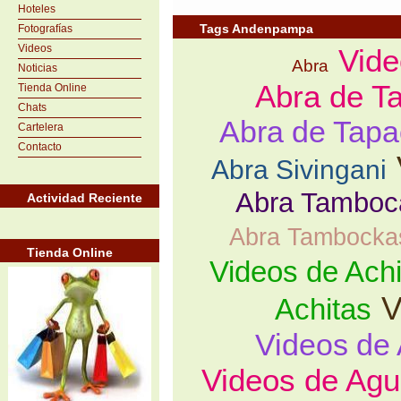
Hoteles
Tags Andenpampa
Fotografías
Videos
Vide
Abra
Noticias
Abra de T
Tienda Online
Chats
Abra de Tapa
Cartelera
Contacto
Abra Sivingani
Abra Tamboc
Actividad Reciente
Abra Tambocka
Tienda Online
Videos de Ach
V
Achitas
Videos de
Videos de Ag