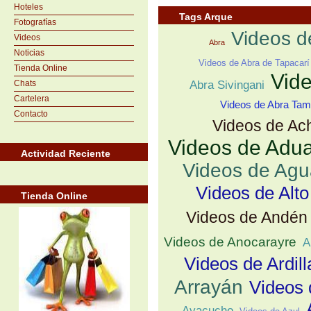
Hoteles
Tags Arque
Fotografías
Videos d
Videos
Abra
Noticias
Videos de Abra de Tapacarí
Tienda Online
Vid
Chats
Abra Sivingani
Cartelera
Videos de Abra Ta
Contacto
Videos de Ac
Videos de Adu
Actividad Reciente
Videos de Ag
Videos de Alt
Tienda Online
Videos de Andén
Videos de Anocarayre
A
Videos de Ardill
Arrayán
Videos 
Ayacucho