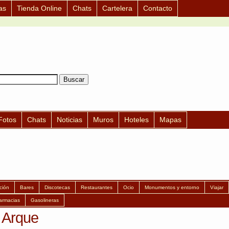
as
Tienda Online
Chats
Cartelera
Contacto
Fotos
Chats
Noticias
Muros
Hoteles
Mapas
ción
Bares
Discotecas
Restaurantes
Ocio
Monumentos y entorno
Viajar
armacias
Gasolineras
 Arque