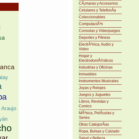
CÃ¡maras y Accesorios
Celulares y TelefonÃ­a
Coleccionables
ComputaciÃ³n
i
Consolas y Videojuegos
sa
Deportes y Fitness
ElectrÃ³nica, Audio y
Video
Hogar y
ElectrodomÃ©sticos
lanca
Industrias y Oficinas
Inmuebles
alay
Instrumentos Musicales
a
Joyas y Relojes
pa
Juegos y Juguetes
Libros, Revistas y
Comics
Araujo
MÃºsica, PelÃ­culas y
Series
yán
Otras CategorÃ­as
cho
Ropa, Bolsas y Calzado
var
Salud y Belleza