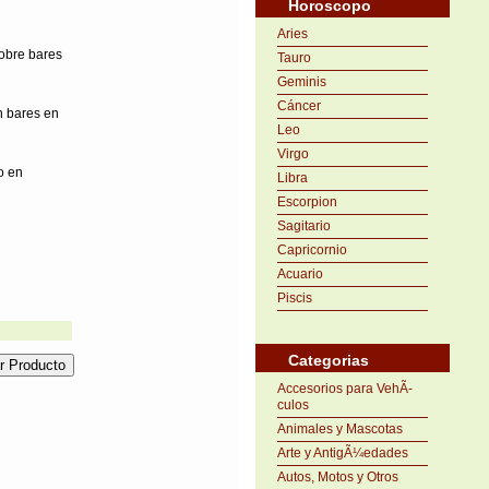
Horoscopo
Aries
sobre bares
Tauro
Geminis
Cáncer
n bares en
Leo
Virgo
o en
Libra
Escorpion
Sagitario
Capricornio
Acuario
Piscis
Categorias
Accesorios para VehÃ­
culos
Animales y Mascotas
Arte y AntigÃ¼edades
Autos, Motos y Otros