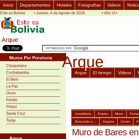
Inicio
Departamentos
Hoteles
Fotografías
Videos
Notici
Esto es Bolivia
• Jueves, 6 de Agosto de 2026
• Año VI •
Arque
Arque
Arque
Arque
Muros Por Provincia
Chuquisaca
Arque
El tiempo
Videos
Cochabamba
El Beni
La Paz
Oruro
Pando
Potosí
Santa Cruz
Inmobiliaria
Empleo
Motor
Forma
Tarija
Buscando a ...
Alojarse
Comer
F
Muro de Bares en
Arque