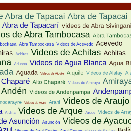
e Abra de Tapacai
Abra de Tapacai
Abra de Tapacarí
Videos de Abra Sivingan
eos de Abra Tambocasa
Abra Tamboca
Acevedo
mbockasa
Abra Tambockasa
Videos de Acevedo
Videos de Achitas
hiras
Achitas
Achiras
ana
Videos de Agua Blanca
Agua B
Aduana
uada
Aguada
Aiquile
Videos de Alalay
Al
Videos de Aiquile
Amiray
o Chaparé
Alto Chaparé
Videos de Amiraya
Andén
Andenpam
Videos de Andenpampa
Videos de Araujo
nocarayre
Arani
Videos de Arani
Videos de Arque
a
Videos de Arra
Ardilla
Arque
Videos de Ayacu
de Asunción
Asunción
Azul
Bolí
Videos de Azul Cocha
Azul Cocha