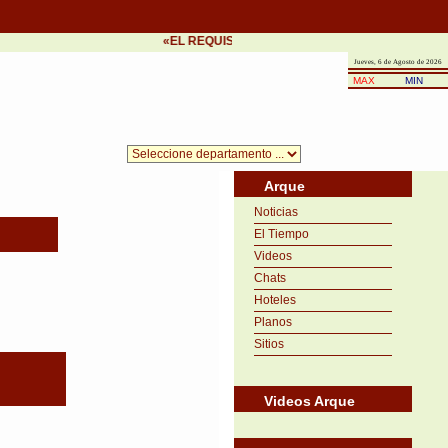
«EL REQUISITO DEL ÉXITO ES LA PRONTITUD EN
Jueves, 6 de Agosto de 2026
MAX
MIN
Arque
Noticias
El Tiempo
Videos
Chats
Hoteles
Planos
Sitios
Videos Arque