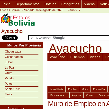
Inicio
Departamentos
Hoteles
Fotografías
Videos
Notici
Esto es Bolivia
• Sábado, 8 de Agosto de 2026
• Año VI •
Ayacucho
Ayacucho
Ayacucho
Ayacucho
Muros Por Provincia
Chuquisaca
Ayacucho
El tiempo
Videos
Fo
Cochabamba
El Beni
La Paz
Oruro
Pando
Potosí
Santa Cruz
Inmobiliaria
Empleo
Motor
Formación
Tarija
Buscando a ...
Alojarse
Comer
Farmacia
Muro de Empleo en 
Ayacucho