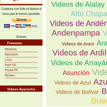
Videos de Alalay
Colabora con Esto es Bolivia si
Alto Chapa
crees que te hemos ayudado.
Videos de Andé
Andenpampa
V
Gracias
Ara
Freeware
Videos de Arani
Windows
Videos de Ardil
Macintosh
Linux
Videos de Arrayá
Palm OS
Vid
Pocket PC
Asunción
Móviles
Azu
Videos de Azul
B
Videos Ayacucho
Videos de Bolívar
Bue