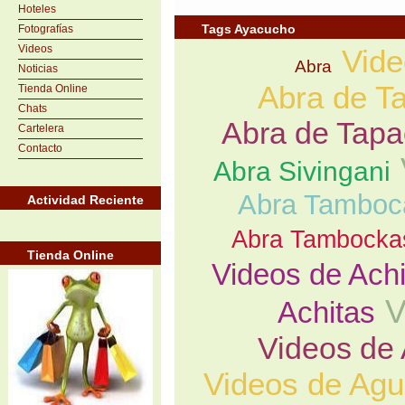
Hoteles
Tags Ayacucho
Fotografías
Videos
Vide
Abra
Noticias
Abra de T
Tienda Online
Chats
Abra de Tapa
Cartelera
Contacto
Abra Sivingani
Abra Tamboc
Actividad Reciente
Abra Tambocka
Tienda Online
Videos de Ach
V
Achitas
Videos de
Videos de Ag