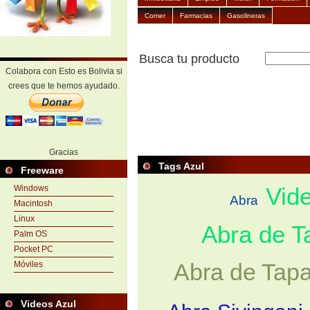
Comer
Farmacias
Gasolineras
Busca tu producto
Colabora con Esto es Bolivia si
crees que te hemos ayudado.
Gracias
Tags Azul
Freeware
Vid
Windows
Abra
Macintosh
Linux
Abra de T
Palm OS
Pocket PC
Abra de Tapa
Móviles
Videos Azul