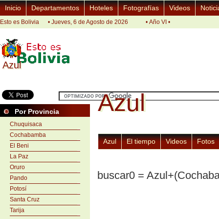
Inicio
Departamentos
Hoteles
Fotografías
Videos
Notici
Esto es Bolivia
• Jueves, 6 de Agosto de 2026
• Año VI •
Azul
Azul
Azul
Azul
Por Provincia
Chuquisaca
Cochabamba
Azul
El tiempo
Videos
Fotos
El Beni
La Paz
Oruro
buscar0 = Azul+(Cochab
Pando
Potosí
Santa Cruz
Tarija