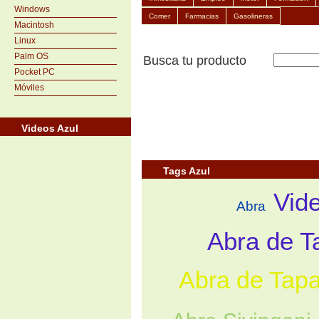
Windows
Comer
Farmacias
Gasolineras
Macintosh
Linux
Palm OS
Busca tu producto
Pocket PC
Móviles
Videos Azul
Tags Azul
Vid
Abra
Abra de T
Abra de Tapa