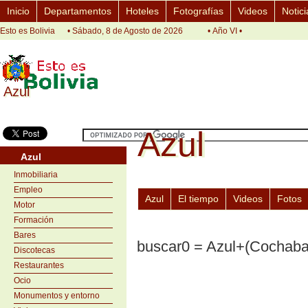
Inicio
Departamentos
Hoteles
Fotografías
Videos
Notici
Esto es Bolivia
• Sábado, 8 de Agosto de 2026
• Año VI •
Azul
Azul
Azul
Azul
Azul
Inmobiliaria
Empleo
Azul
El tiempo
Videos
Fotos
Motor
Formación
Bares
buscar0 = Azul+(Cochab
Discotecas
Restaurantes
Ocio
Monumentos y entorno