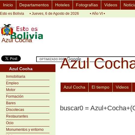
Inicio
Departamentos
Hoteles
Fotografías
Videos
Notici
Esto es Bolivia
• Jueves, 6 de Agosto de 2026
• Año VI •
Azul Cocha
Azul Cocha
Azul Coch
Azul Coch
Azul Cocha
Inmobiliaria
Empleo
Azul Cocha
El tiempo
Videos
Motor
Formación
Bares
buscar0 = Azul+Cocha+
Discotecas
Restaurantes
Ocio
Monumentos y entorno