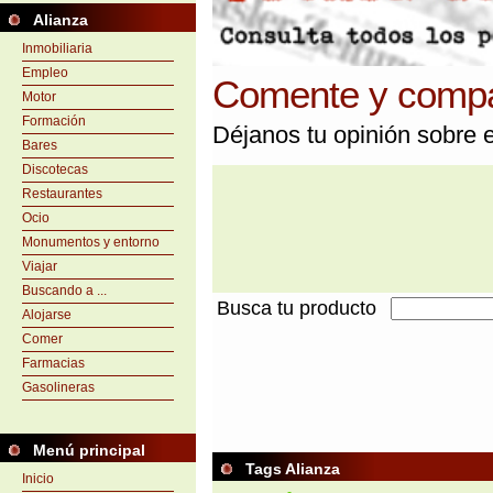
Alianza
Inmobiliaria
Empleo
Comente y compar
Motor
Formación
Déjanos tu opinión sobre e
Bares
Discotecas
Restaurantes
Ocio
Monumentos y entorno
Viajar
Buscando a ...
Busca tu producto
Alojarse
Comer
Farmacias
Gasolineras
Menú principal
Tags Alianza
Inicio