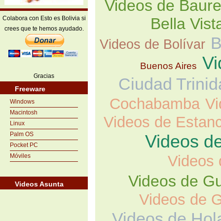
Videos de Baur
Colabora con Esto es Bolivia si
Bella Vist
crees que te hemos ayudado.
B
Videos de Bolívar
Vi
Buenos Aires
Gracias
Ciudad Trinid
Freeware
Cochabamba
Vi
Windows
Macintosh
Videos de Estanc
Linux
Palm OS
Videos d
Pocket PC
Móviles
Videos
Videos de Gu
Videos Asunta
Videos de 
Videos de Hol