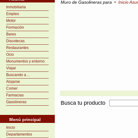
Muro de Gasolineras para
•
Inicio Asu
Inmobiliaria
Empleo
Motor
Formación
Bares
Discotecas
Restaurantes
Ocio
Monumentos y entorno
Viajar
Buscando a ...
Alojarse
Comer
Farmacias
Gasolineras
Busca tu producto
Menú principal
Inicio
Departamentos