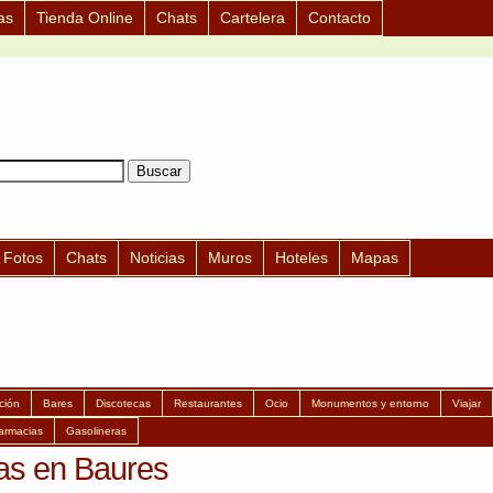
as
Tienda Online
Chats
Cartelera
Contacto
Fotos
Chats
Noticias
Muros
Hoteles
Mapas
ción
Bares
Discotecas
Restaurantes
Ocio
Monumentos y entorno
Viajar
armacias
Gasolineras
as en Baures