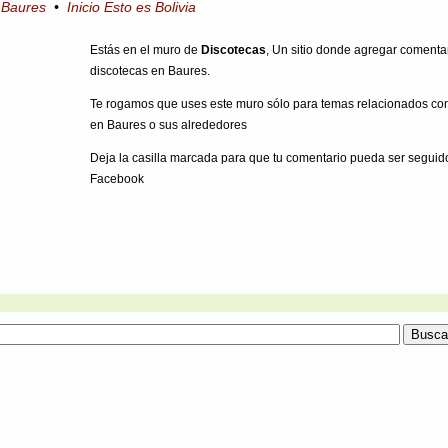
o Baures
•
Inicio Esto es Bolivia
Estás en el muro de
Discotecas
, Un sitio donde agregar comenta
discotecas en Baures.
Te rogamos que uses este muro sólo para temas relacionados co
en Baures o sus alrededores
Deja la casilla marcada para que tu comentario pueda ser seguid
Facebook