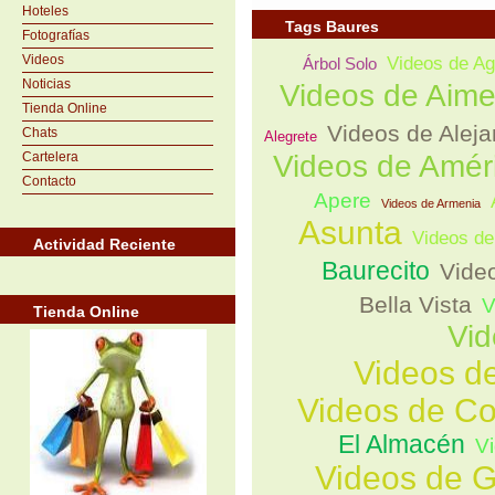
Hoteles
Tags Baures
Fotografías
Videos
Videos de Ag
Árbol Solo
Noticias
Videos de Aim
Tienda Online
Videos de Aleja
Chats
Alegrete
Cartelera
Videos de Amér
Contacto
Apere
Videos de Armenia
Asunta
Videos de
Actividad Reciente
Baurecito
Vide
Bella Vista
V
Tienda Online
Vid
Videos de
Videos de C
El Almacén
Vi
Videos de G