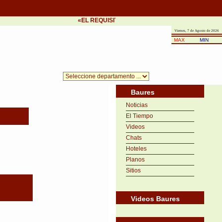
«EL REQUISITO DEL ÉXITO ES LA PRONTITUD EN 
Viernes, 7 de Agosto de 2026
MAX
MIN
Baures
Noticias
El Tiempo
Videos
Chats
Hoteles
Planos
Sitios
Videos Baures