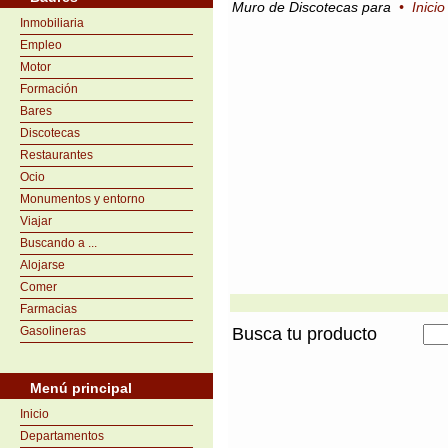
Muro de Discotecas para
•
Inici
Inmobiliaria
Empleo
Motor
Formación
Bares
Discotecas
Restaurantes
Ocio
Monumentos y entorno
Viajar
Buscando a ...
Alojarse
Comer
Farmacias
Gasolineras
Busca tu producto
Menú principal
Inicio
Departamentos