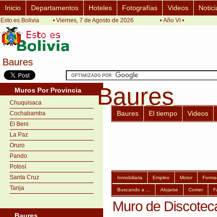
Inicio
Departamentos
Hoteles
Fotografías
Videos
Notici
Esto es Bolivia
• Viernes, 7 de Agosto de 2026
• Año VI •
Baures
Baures
Baures
Baures
Muros Por Provincia
Chuquisaca
Baures
El tiempo
Videos
Cochabamba
El Beni
La Paz
Oruro
Pando
Potosí
Santa Cruz
Inmobiliaria
Empleo
Motor
Forma
Tarija
Buscando a ...
Alojarse
Comer
F
Muro de Discotec
Baures