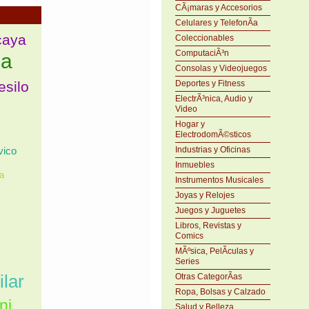
CÃ¡maras y Accesorios
Celulares y TelefonÃ­a
caya
Coleccionables
ComputaciÃ³n
ca
Consolas y Videojuegos
esilo
Deportes y Fitness
ElectrÃ³nica, Audio y
Video
Hogar y
ElectrodomÃ©sticos
vico
Industrias y Oficinas
Inmuebles
a
Instrumentos Musicales
Joyas y Relojes
Juegos y Juguetes
Libros, Revistas y
Comics
MÃºsica, PelÃ­culas y
Series
lar
Otras CategorÃ­as
Ropa, Bolsas y Calzado
ni
Salud y Belleza