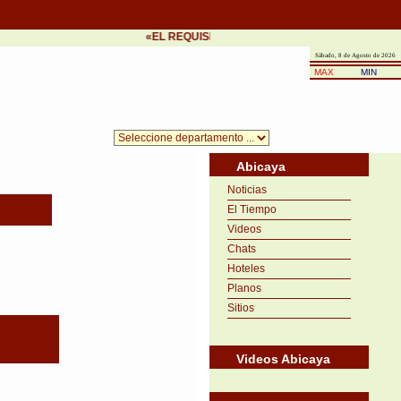
«EL REQUISITO DEL ÉXITO ES LA PRONTITUD EN
Sábado, 8 de Agosto de 2026
MAX
MIN
Abicaya
Noticias
El Tiempo
Videos
Chats
Hoteles
Planos
Sitios
Videos Abicaya