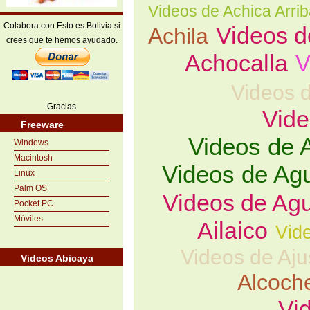
Videos de Achica Arri
Colabora con Esto es Bolivia si
Videos d
Achila
crees que te hemos ayudado.
Achocalla
V
Videos 
Gracias
Vide
Freeware
Videos de 
Windows
Macintosh
Videos de Ag
Linux
Palm OS
Videos de Agu
Pocket PC
Móviles
Ailaico
Vid
Videos de Aju
Videos Abicaya
Alcoch
Vi