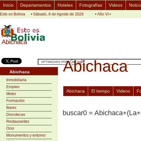
Inicio
Departamentos
Hoteles
Fotografías
Videos
Notici
Esto es Bolivia
• Sábado, 8 de Agosto de 2026
• Año VI •
Abichaca
Abichaca
Abichaca
Abichaca
Abichaca
Inmobiliaria
Empleo
Abichaca
El tiempo
Videos
F
Motor
Formación
Bares
buscar0 = Abichaca+(La
Discotecas
Restaurantes
Ocio
Monumentos y entorno