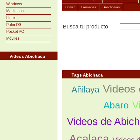
Windows
Comer
Farmacias
Gasolineras
Macintosh
Linux
Palm OS
Busca tu producto
Pocket PC
Móviles
Videos Abichaca
Tags Abichaca
Videos 
Añilaya
V
Abaro
Videos de Abic
Acalaca
Videos d