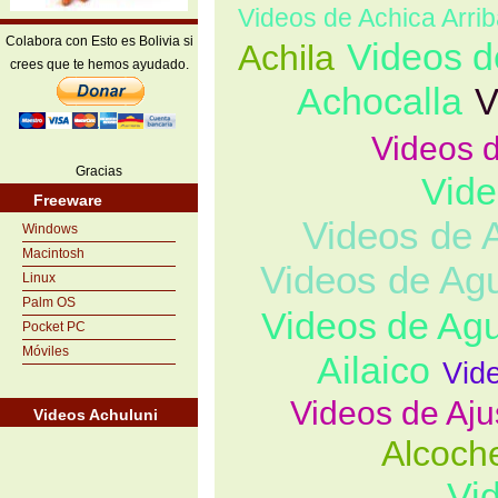
Videos de Achica Arri
Colabora con Esto es Bolivia si
Videos d
Achila
crees que te hemos ayudado.
Achocalla
V
Videos 
Gracias
Vide
Freeware
Videos de 
Windows
Macintosh
Videos de Ag
Linux
Palm OS
Videos de Agu
Pocket PC
Móviles
Ailaico
Vid
Videos de Aju
Videos Achuluni
Alcoch
Vi