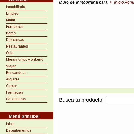
Muro de Inmobiliaria para
•
Inicio Achu
Inmobiliaria
Empleo
Motor
Formación
Bares
Discotecas
Restaurantes
Ocio
Monumentos y entorno
Viajar
Buscando a ...
Alojarse
Comer
Farmacias
Gasolineras
Busca tu producto
Menú principal
Inicio
Departamentos