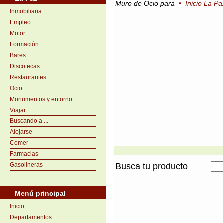
Muro de Ocio para
•
Inicio La Pa
Inmobiliaria
Empleo
Motor
Formación
Bares
Discotecas
Restaurantes
Ocio
Monumentos y entorno
Viajar
Buscando a ...
Alojarse
Comer
Farmacias
Gasolineras
Busca tu producto
Menú principal
Inicio
Departamentos