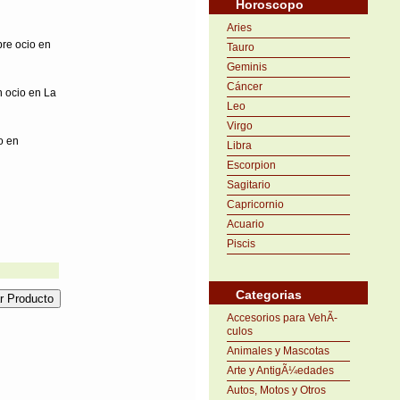
Horoscopo
Aries
bre ocio en
Tauro
Geminis
Cáncer
 ocio en La
Leo
Virgo
o en
Libra
Escorpion
Sagitario
Capricornio
Acuario
Piscis
Categorias
Accesorios para VehÃ­
culos
Animales y Mascotas
Arte y AntigÃ¼edades
Autos, Motos y Otros