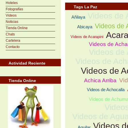
Hoteles
Tags La Paz
Fotografías
Videos de 
Videos
Añilaya
Noticias
Videos de 
Abicaya
Tienda Online
Acara
Chats
Videos de Acarapini
Cartelera
Videos de Acha
Contacto
Videos de 
Videos de Ach
Actividad Reciente
Videos de A
Vid
Achica Arriba
Tienda Online
Videos de Achocalla
Videos de Achuma
Video
Videos de Agua
Videos de
Aguilar