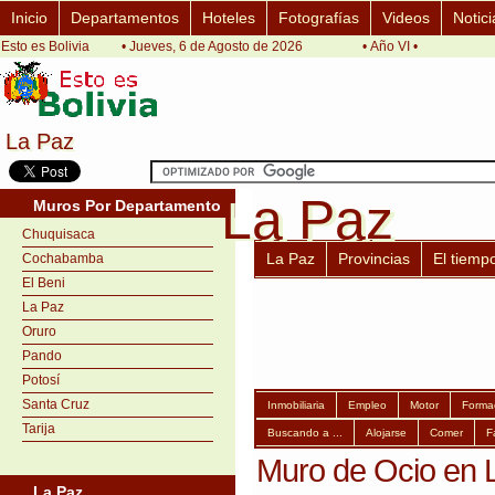
Inicio
Departamentos
Hoteles
Fotografías
Videos
Notici
Esto es Bolivia
• Jueves, 6 de Agosto de 2026
• Año VI •
La Paz
La Paz
La Paz
La Paz
Muros Por Departamento
Chuquisaca
La Paz
Provincias
El tiemp
Cochabamba
El Beni
La Paz
Oruro
Pando
Potosí
Santa Cruz
Inmobiliaria
Empleo
Motor
Forma
Tarija
Buscando a ...
Alojarse
Comer
F
Muro de Ocio en 
La Paz