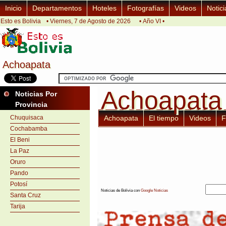
Inicio
Departamentos
Hoteles
Fotografías
Videos
Notici
Esto es Bolivia
• Viernes, 7 de Agosto de 2026
• Año VI •
Achoapata
Achoapata
Achoapata
Achoapata
Noticias Por
Provincia
Chuquisaca
Achoapata
El tiempo
Videos
F
Cochabamba
El Beni
La Paz
Oruro
Pando
Potosí
Noticias de Bolivia con
Google Noticias
Santa Cruz
Tarija