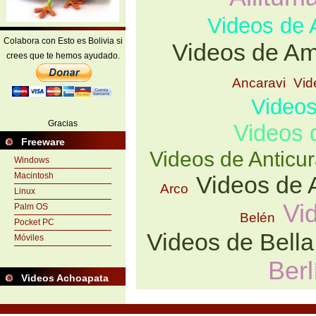
Videos de
Colabora con Esto es Bolivia si
Videos de A
crees que te hemos ayudado.
Ancaravi
Vid
Video
Gracias
Videos 
Freeware
Videos de Anticu
Windows
Macintosh
Videos de
Arco
Linux
Vi
Palm OS
Belén
Pocket PC
Videos de Bella
Móviles
Berl
Videos Achoapata