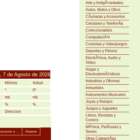
Arte y AntigÃ¼edades
Autos, Motos y Otros
CÃ¡maras y Accesorios
Celulares y TelefonÃ­a
Coleccionables
ComputaciÃ³n
Consolas y Videojuegos
Deportes y Fitness
ElectrÃ³nica, Audio y
Video
Hogar y
, 7 de Agosto de 2026
ElectrodomÃ©sticos
Industrias y Oficinas
Mínima
Actual
Inmuebles
º
0º
Instrumentos Musicales
mb
mb
Joyas y Relojes
%
%
Juegos y Juguetes
Direccion
Libros, Revistas y
Comics
MÃºsica, PelÃ­culas y
Series
uscando a ...
Alojarse
Otras CategorÃ­as