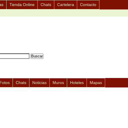
as
Tienda Online
Chats
Cartelera
Contacto
Fotos
Chats
Noticias
Muros
Hoteles
Mapas