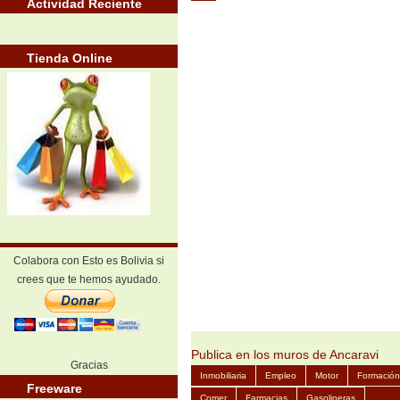
Actividad Reciente
Tienda Online
Colabora con Esto es Bolivia si
crees que te hemos ayudado.
Publica en los muros de Ancaravi
Gracias
Inmobiliaria
Empleo
Motor
Formación
Freeware
Comer
Farmacias
Gasolineras