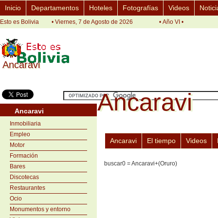
Inicio
Departamentos
Hoteles
Fotografías
Videos
Notici
Esto es Bolivia
• Viernes, 7 de Agosto de 2026
• Año VI •
Ancaravi
Ancaravi
Ancaravi
Ancaravi
Ancaravi
Inmobiliaria
Empleo
Ancaravi
El tiempo
Videos
Motor
Formación
buscar0 = Ancaravi+(Oruro)
Bares
Discotecas
Restaurantes
Ocio
Monumentos y entorno