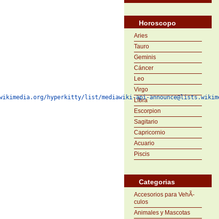
Horoscopo
Aries
Tauro
Geminis
Cáncer
Leo
Virgo
wikimedia.org/hyperkitty/list/mediawiki-api-announce@lists.wikim
Libra
Escorpion
Sagitario
Capricornio
Acuario
Piscis
Categorias
Accesorios para VehÃ­
culos
Animales y Mascotas