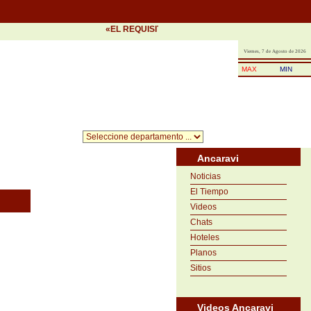
«EL REQUISITO DEL ÉXITO ES LA PRONTITUD EN L
Viernes, 7 de Agosto de 2026
MAX
MIN
Ancaravi
Noticias
El Tiempo
Videos
Chats
Hoteles
Planos
Sitios
Videos Ancaravi