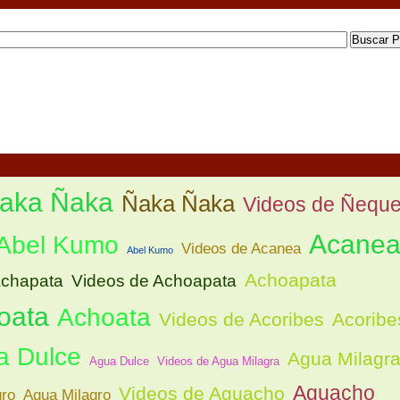
Ñaka Ñaka
Ñaka Ñaka
Videos de Ñeque
Acane
 Abel Kumo
Videos de Acanea
Abel Kumo
Achoapata
chapata
Videos de Achoapata
oata
Achoata
Videos de Acoribes
Acoribe
a Dulce
Agua Milagr
Agua Dulce
Videos de Agua Milagra
Aguacho
Videos de Aguacho
gro
Agua Milagro