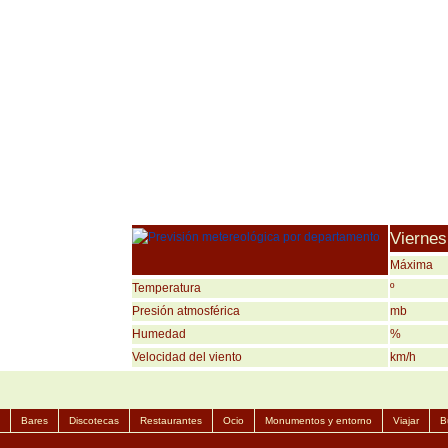
Viernes
Máxima
Temperatura
º
Presión atmosférica
mb
Humedad
%
Velocidad del viento
km/h
Bares
Discotecas
Restaurantes
Ocio
Monumentos y entorno
Viajar
B