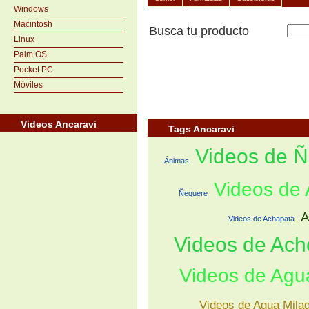
Windows
Macintosh
Busca tu producto
Linux
Palm OS
Pocket PC
Móviles
Videos Ancaravi
Tags Ancaravi
Videos de 
Ánimas
Videos de
Ñequere
A
Videos de Achapata
Videos de Ach
Videos de Agu
Videos de Agua Mila