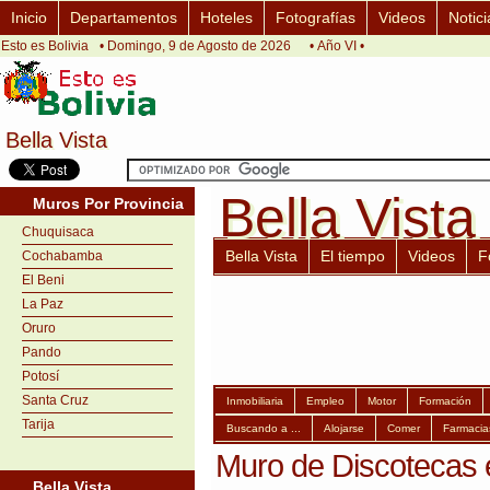
Inicio
Departamentos
Hoteles
Fotografías
Videos
Notici
Esto es Bolivia
• Domingo, 9 de Agosto de 2026
• Año VI •
Bella Vista
Bella Vista
Bella Vista
Bella Vista
Muros Por Provincia
Chuquisaca
Bella Vista
El tiempo
Videos
F
Cochabamba
El Beni
La Paz
Oruro
Pando
Potosí
Santa Cruz
Inmobiliaria
Empleo
Motor
Formación
Tarija
Buscando a ...
Alojarse
Comer
Farmacia
Muro de Discotecas e
Bella Vista