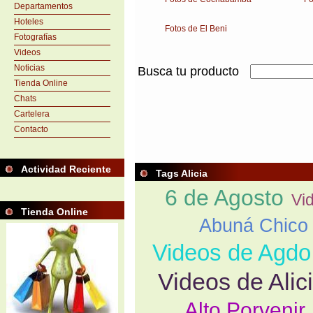
Departamentos
Hoteles
Fotos de El Beni
Fotografías
Videos
Noticias
Busca tu producto
Tienda Online
Chats
Cartelera
Contacto
Actividad Reciente
Tags Alicia
6 de Agosto
Vi
Tienda Online
Abuná Chico
Videos de Agdo
Videos de Alic
Alto Porvenir