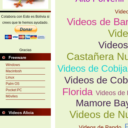
Video
Colabora con Esto es Bolivia si
Videos de Bar
crees que te hemos ayudado.
Vid
Videos
Gracias
Castañera N
Freeware
Windows
Videos de Cobija
Macintosh
Videos de Co
Linux
Palm OS
Florida
Pocket PC
Videos de 
Móviles
Mamore Ba
Videos de 
Videos Alicia
Videos de Pando