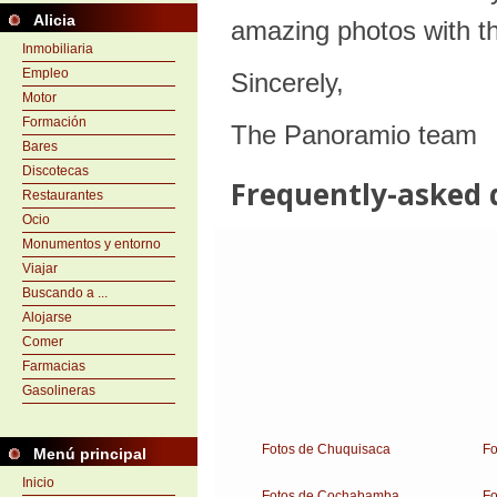
Alicia
Inmobiliaria
Empleo
Motor
Formación
Bares
Discotecas
Restaurantes
Ocio
Monumentos y entorno
Viajar
Buscando a ...
Alojarse
Comer
Farmacias
Gasolineras
Fotos de Chuquisaca
Fo
Menú principal
Inicio
Fotos de Cochabamba
Fo