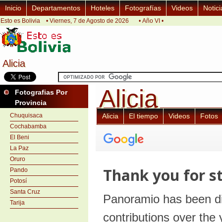
Inicio
Departamentos
Hoteles
Fotografías
Videos
Notici
Esto es Bolivia
• Viernes, 7 de Agosto de 2026
• Año VI •
Alicia
Alicia
Alicia
Alicia
Fotografias Por
Provincia
Chuquisaca
Alicia
El tiempo
Videos
Fotos
Cochabamba
El Beni
La Paz
Oruro
Pando
Potosí
Santa Cruz
Tarija