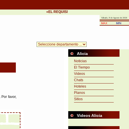
«EL REQUISITO DEL ÉXITO ES LA PRONTITUD EN
Sábado, 8 de Agosto de 2026
MAX
MIN
Alicia
Noticias
El Tiempo
Videos
Chats
Hoteles
Planos
 Por favor,
Sitios
Videos Alicia