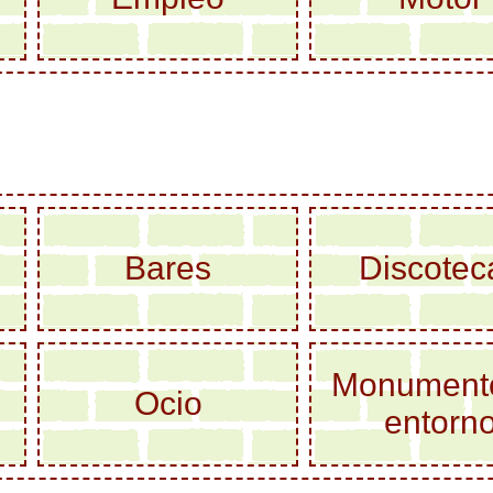
Bares
Discotec
Monument
Ocio
entorn