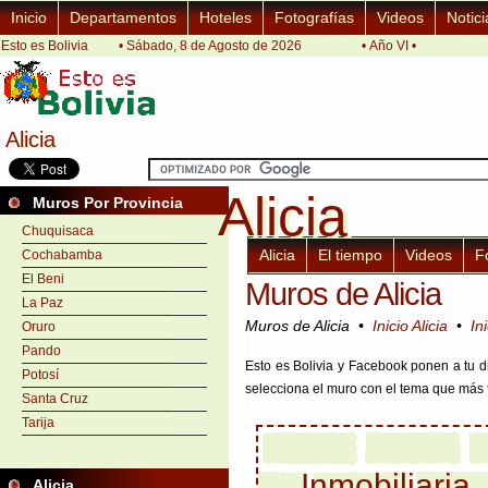
Inicio
Departamentos
Hoteles
Fotografías
Videos
Notici
Esto es Bolivia
• Sábado, 8 de Agosto de 2026
• Año VI •
Alicia
Alicia
Alicia
Alicia
Muros Por Provincia
Chuquisaca
Alicia
El tiempo
Videos
F
Cochabamba
El Beni
Muros de Alicia
La Paz
Muros de Alicia •
Inicio Alicia
•
In
Oruro
Pando
Esto es Bolivia y Facebook ponen a tu di
Potosí
selecciona el muro con el tema que más t
Santa Cruz
Tarija
Inmobiliaria
Alicia