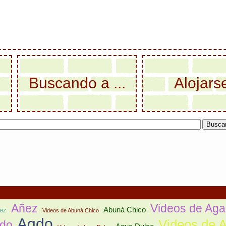
Buscando a ...
Alojars
Añez
Videos de Aga
Abuná Chico
ez
Videos de Abuná Chico
Agdo
Videos de A
gdo