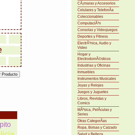
CÃ¡maras y Accesorios
Celulares y TelefonÃ­a
Coleccionables
ComputaciÃ³n
Consolas y Videojuegos
Deportes y Fitness
ElectrÃ³nica, Audio y
e
Video
Hogar y
ElectrodomÃ©sticos
Industrias y Oficinas
Inmuebles
Instrumentos Musicales
Joyas y Relojes
Juegos y Juguetes
Libros, Revistas y
Comics
MÃºsica, PelÃ­culas y
Series
Otras CategorÃ­as
pito
Ropa, Bolsas y Calzado
licia
Salud y Belleza