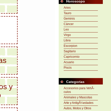
Horoscopo
Aries
Tauro
Geminis
Cáncer
Leo
Virgo
Libra
Escorpion
Sagitario
Capricornio
as
Acuario
Piscis
Categorias
os y
Accesorios para VehÃ­
culos
o
Animales y Mascotas
Arte y AntigÃ¼edades
Autos, Motos y Otros