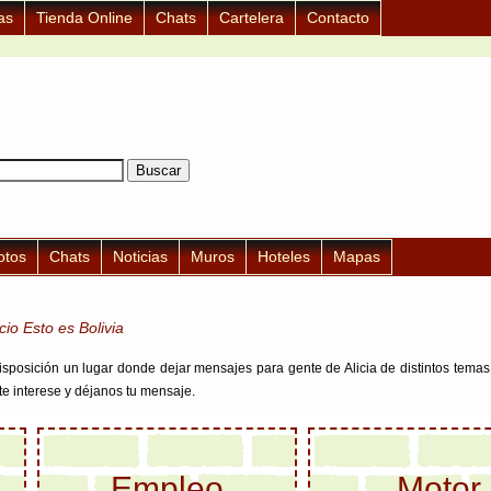
as
Tienda Online
Chats
Cartelera
Contacto
otos
Chats
Noticias
Muros
Hoteles
Mapas
icio Esto es Bolivia
sposición un lugar donde dejar mensajes para gente de Alicia de distintos temas.
e interese y déjanos tu mensaje.
Empleo
Motor