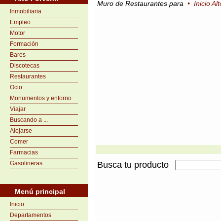
Muro de Restaurantes para
•
Inicio Al
Inmobiliaria
Empleo
Motor
Formación
Bares
Discotecas
Restaurantes
Ocio
Monumentos y entorno
Viajar
Buscando a ...
Alojarse
Comer
Farmacias
Gasolineras
Busca tu producto
Menú principal
Inicio
Departamentos