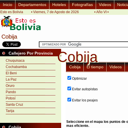
Inicio
Departamentos
Hoteles
Fotografías
Videos
Notici
Esto es Bolivia
• Viernes, 7 de Agosto de 2026
• Año VI •
Cobija
Cobija
Cobija
Cobija
Callejero Por Provincia
Chuquisaca
Cobija
El tiempo
Videos
Cochabamba
El Beni
Optimizar
La Paz
Oruro
Evitar autopistas
Pando
Potosí
Evitar los peajes
Santa Cruz
Tarija
Seleccione en el mapa los puntos de or
mas eficiente.
Cobija