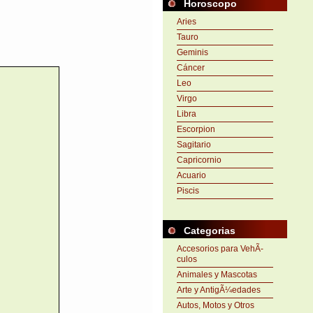
Horoscopo
Aries
Tauro
Geminis
Cáncer
Leo
Virgo
Libra
Escorpion
Sagitario
Capricornio
Acuario
Piscis
Categorias
Accesorios para VehÃ­
culos
Animales y Mascotas
Arte y AntigÃ¼edades
Autos, Motos y Otros