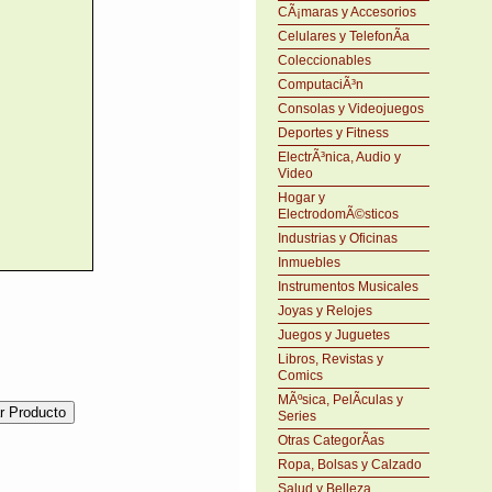
CÃ¡maras y Accesorios
Celulares y TelefonÃ­a
Coleccionables
ComputaciÃ³n
Consolas y Videojuegos
Deportes y Fitness
ElectrÃ³nica, Audio y
Video
Hogar y
ElectrodomÃ©sticos
Industrias y Oficinas
Inmuebles
Instrumentos Musicales
Joyas y Relojes
Juegos y Juguetes
Libros, Revistas y
Comics
MÃºsica, PelÃ­culas y
Series
Otras CategorÃ­as
Ropa, Bolsas y Calzado
Salud y Belleza