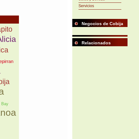
Servicios
Negocios de Cobija
pito
licia
Relacionados
ica
epirran
a
ija
a
 Bay
anoa