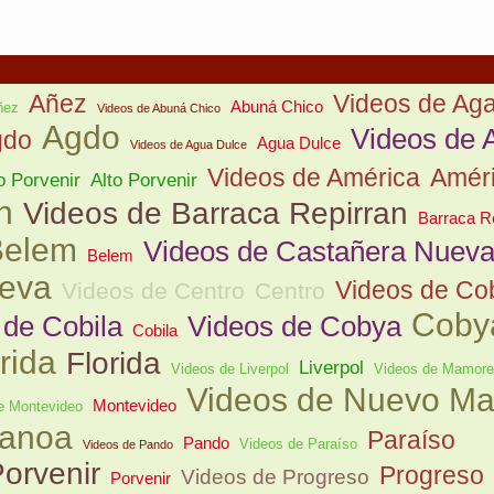
Añez
Videos de Aga
Abuná Chico
ñez
Videos de Abuná Chico
Agdo
Videos de A
gdo
Agua Dulce
Videos de Agua Dulce
Videos de América
Amér
o Porvenir
Alto Porvenir
n
Videos de Barraca Repirran
Barraca R
Belem
Videos de Castañera Nuev
Belem
eva
Videos de Cob
Videos de Centro
Centro
Coby
 de Cobila
Videos de Cobya
Cobila
rida
Florida
Liverpol
Videos de Liverpol
Videos de Mamore
Videos de Nuevo M
Montevideo
e Montevideo
anoa
Paraíso
Pando
Videos de Paraíso
Videos de Pando
orvenir
Progreso
Videos de Progreso
Porvenir