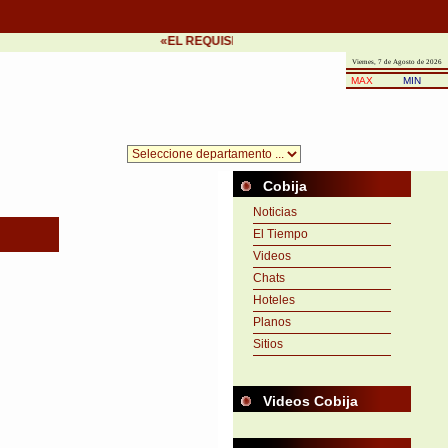
«EL REQUISITO DEL ÉXITO ES LA PRONTITUD EN
Viernes, 7 de Agosto de 2026
MAX
MIN
Cobija
Noticias
El Tiempo
Videos
Chats
Hoteles
Planos
Sitios
Videos Cobija