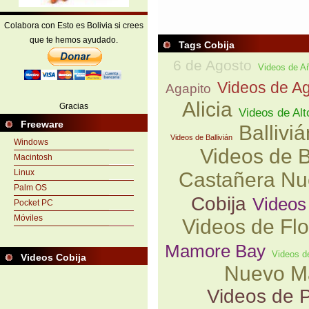
Colabora con Esto es Bolivia si crees
que te hemos ayudado.
Tags Cobija
6 de Agosto
Videos de A
Videos de A
Agapito
Alicia
Gracias
Videos de Alt
Freeware
Balliviá
Videos de Ballivián
Windows
Videos de 
Macintosh
Linux
Castañera Nu
Palm OS
Cobija
Videos
Pocket PC
Móviles
Videos de Flo
Mamore Bay
Videos d
Videos Cobija
Nuevo M
Videos de P