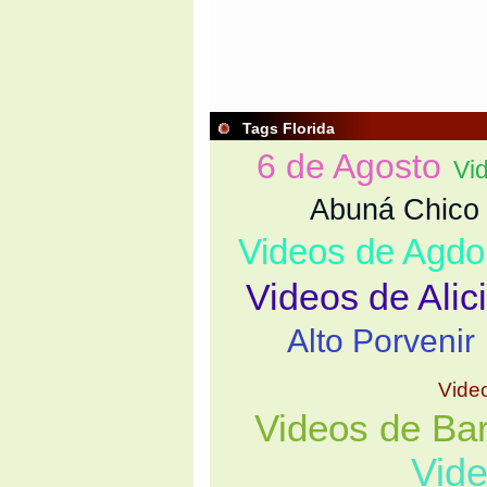
Tags Florida
6 de Agosto
Vi
Abuná Chico
Videos de Agdo
Videos de Alic
Alto Porvenir
Video
Videos de Bar
Vid