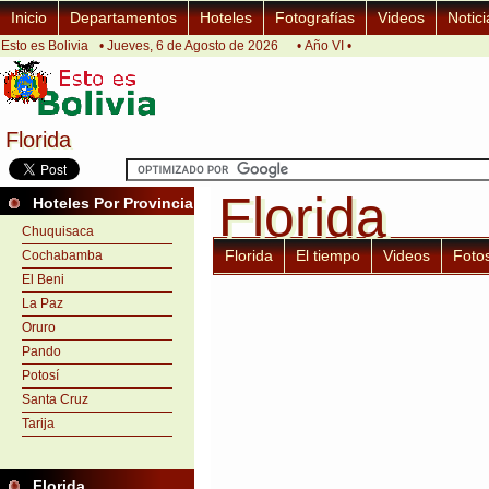
Inicio
Departamentos
Hoteles
Fotografías
Videos
Notici
Esto es Bolivia
• Jueves, 6 de Agosto de 2026
• Año VI •
Florida
Florida
Florida
Florida
Hoteles Por Provincia
Chuquisaca
Florida
El tiempo
Videos
Foto
Cochabamba
El Beni
La Paz
Oruro
Pando
Potosí
Santa Cruz
Tarija
Florida