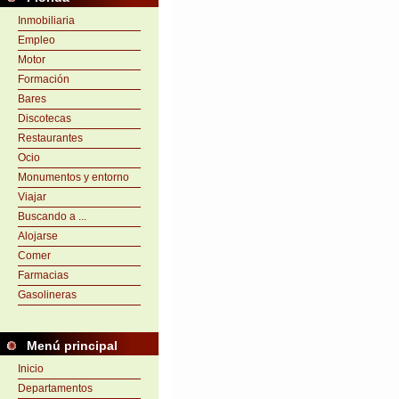
Inmobiliaria
Empleo
Motor
Formación
Bares
Discotecas
Restaurantes
Ocio
Monumentos y entorno
Viajar
Buscando a ...
Alojarse
Comer
Farmacias
Gasolineras
Menú principal
Inicio
Departamentos