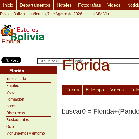
Inicio
Departamentos
Hoteles
Fotografías
Videos
Notici
Esto es Bolivia
• Viernes, 7 de Agosto de 2026
• Año VI •
Florida
Florida
Florida
Florida
Florida
Inmobiliaria
Empleo
Florida
El tiempo
Videos
Fot
Motor
Formación
Bares
buscar0 = Florida+(Pando
Discotecas
Restaurantes
Ocio
Monumentos y entorno