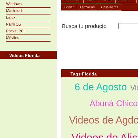
Windows
Comer
Farmacias
Gasolineras
Macintosh
Linux
Palm OS
Busca tu producto
Pocket PC
Móviles
Videos Florida
Tags Florida
6 de Agosto
Vi
Abuná Chico
Videos de Agd
Videos de Alic