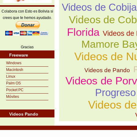
Videos de Cobija
Colabora con Esto es Bolivia si
Videos de Co
crees que te hemos ayudado.
Florida
Videos de 
Mamore Ba
Gracias
Videos de 
Freeware
Windows
Videos de Pando
Macintosh
Linux
Videos de Porv
Palm OS
Progreso
Pocket PC
Móviles
Videos de
Videos Pando