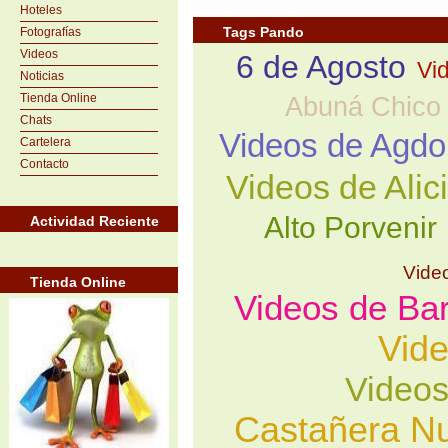
Hoteles
Tags Pando
Fotografías
Videos
6 de Agosto
Vi
Noticias
Tienda Online
Abuná Chico
Chats
Videos de Agdo
Cartelera
Contacto
Videos de Alic
Alto Porvenir
Actividad Reciente
Video
Tienda Online
Videos de Bar
Vid
Videos
Castañera N