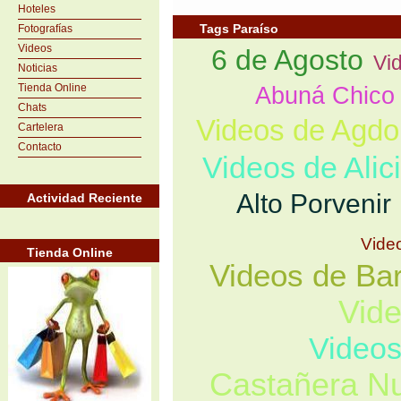
Hoteles
Tags Paraíso
Fotografías
Videos
6 de Agosto
Vi
Noticias
Tienda Online
Abuná Chico
Chats
Videos de Agdo
Cartelera
Contacto
Videos de Alic
Alto Porvenir
Actividad Reciente
Video
Tienda Online
Videos de Bar
Vid
Videos
Castañera N