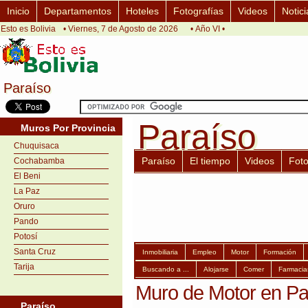
Inicio
Departamentos
Hoteles
Fotografías
Videos
Notici
Esto es Bolivia
• Viernes, 7 de Agosto de 2026
• Año VI •
Paraíso
Paraíso
Paraíso
Paraíso
Muros Por Provincia
Chuquisaca
Paraíso
El tiempo
Videos
Fot
Cochabamba
El Beni
La Paz
Oruro
Pando
Potosí
Santa Cruz
Inmobiliaria
Empleo
Motor
Formación
Tarija
Buscando a ...
Alojarse
Comer
Farmacia
Muro de Motor en Pa
Paraíso