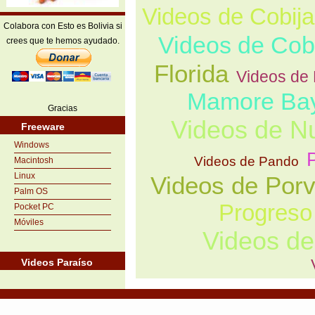
Videos de Cobija
Colabora con Esto es Bolivia si
Videos de Co
crees que te hemos ayudado.
Florida
Videos de 
Mamore Ba
Gracias
Videos de 
Freeware
Windows
Videos de Pando
Macintosh
Linux
Videos de Porv
Palm OS
Progreso
Pocket PC
Móviles
Videos de
Videos Paraíso