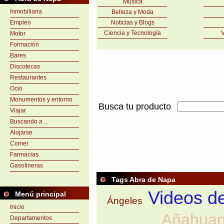
Música
Inmobiliaria
Belleza y Moda
Empleo
Noticias y Blogs
Ciencia y Tecnología
V
Motor
Formación
Bares
Discotecas
Restaurantes
Ocio
Monumentos y entorno
Busca tu producto
Viajar
Buscando a ...
Alojarse
Comer
Farmacias
Gasolineras
Tags Abra de Napa
Videos d
Menú principal
Ángeles
Inicio
Añahuan
Departamentos