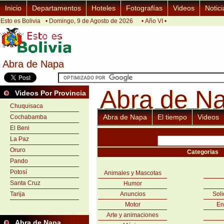
Inicio
Departamentos
Hoteles
Fotografías
Videos
Notici
Esto es Bolivia
• Domingo, 9 de Agosto de 2026
• Año VI •
Abra de Napa
Abra de Napa
Abra de N
Abra de N
Videos Por Provincia
Chuquisaca
Abra de Napa
El tiempo
Videos
Cochabamba
El Beni
La Paz
Oruro
Categorias
Pando
Potosí
Animales y Mascotas
Santa Cruz
Humor
Tarija
Anuncios
Sol
Motor
En
Arte y animaciones
Abra de Napa