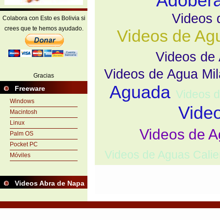
Adober
Videos 
Colabora con Esto es Bolivia si
crees que te hemos ayudado.
Videos de Agu
Videos de
Videos de Agua Mil
Gracias
Aguada
Freeware
Videos d
Windows
Vide
Macintosh
Linux
Videos de 
Palm OS
Pocket PC
Videos de Aguas Calie
Móviles
Videos Abra de Napa