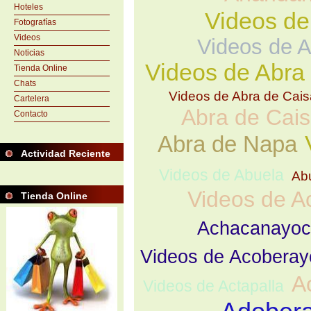
Hoteles
Videos de
Fotografías
Videos
Videos de A
Noticias
Videos de Abra
Tienda Online
Chats
Videos de Abra de Cais
Cartelera
Abra de Cais
Contacto
Abra de Napa
Actividad Reciente
Videos de Abuela
Ab
Videos de A
Tienda Online
Achacanayoc
Videos de Acoberay
A
Videos de Actapalla