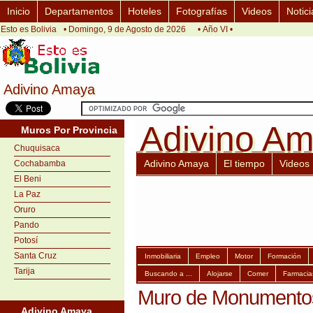
Inicio
Departamentos
Hoteles
Fotografías
Videos
Notici
Esto es Bolivia
• Domingo, 9 de Agosto de 2026
• Año VI •
Adivino Amaya
Adivino Amaya
Adivino A
Adivino A
Muros Por Provincia
Chuquisaca
Adivino Amaya
El tiempo
Videos
Cochabamba
El Beni
La Paz
Oruro
Pando
Potosí
Santa Cruz
Inmobiliaria
Empleo
Motor
Formación
Tarija
Buscando a ...
Alojarse
Comer
Farmacia
Muro de Monumentos
Adivino Amaya