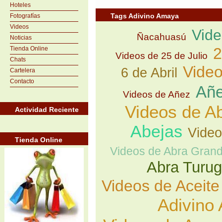
Hoteles
Tags Adivino Amaya
Fotografías
Videos
Vid
Ñacahuasú
Noticias
2
Tienda Online
Videos de 25 de Julio
Chats
Video
6 de Abril
Cartelera
Contacto
Añ
Videos de Añez
Videos de A
Actividad Reciente
Abejas
Video
Tienda Online
Videos de Abra Gran
Abra Turu
Videos de Aceite
Adivino