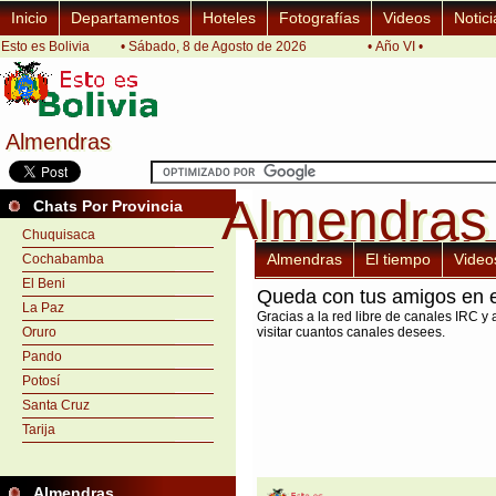
Inicio
Departamentos
Hoteles
Fotografías
Videos
Notici
Esto es Bolivia
• Sábado, 8 de Agosto de 2026
• Año VI •
Almendras
Almendras
Almendras
Almendras
Chats Por Provincia
Chuquisaca
Almendras
El tiempo
Video
Cochabamba
El Beni
Queda con tus amigos en e
La Paz
Gracias a la red libre de canales IRC y 
Oruro
visitar cuantos canales desees.
Pando
Potosí
Santa Cruz
Tarija
Almendras