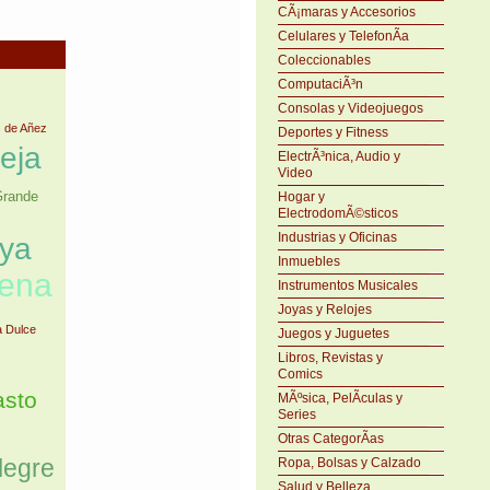
CÃ¡maras y Accesorios
Celulares y TelefonÃ­a
Coleccionables
ComputaciÃ³n
Consolas y Videojuegos
 de Añez
Deportes y Fitness
eja
ElectrÃ³nica, Audio y
Video
Grande
Hogar y
ElectrodomÃ©sticos
Industrias y Oficinas
aya
Inmuebles
uena
Instrumentos Musicales
Joyas y Relojes
a Dulce
Juegos y Juguetes
Libros, Revistas y
Comics
asto
MÃºsica, PelÃ­culas y
Series
Otras CategorÃ­as
legre
Ropa, Bolsas y Calzado
Salud y Belleza