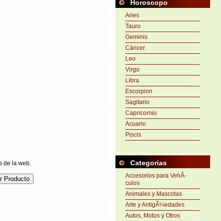
Horoscopo
Aries
Tauro
Geminis
Cáncer
Leo
Virgo
Libra
Escorpion
Sagitario
Capricornio
Acuario
Piscis
Categorias
s de la web.
Accesorios para VehÃ­
culos
Animales y Mascotas
Arte y AntigÃ¼edades
Autos, Motos y Otros