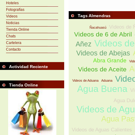
Hoteles
Fotografías
Tags Almendras
Videos
Noticias
Videos de 
Ñacahuasú
Tienda Online
Videos de 6 de Abril
Chats
Videos d
Añez
Cartelera
Contacto
Videos de Abejas
Abra Grande
Vid
Actividad Reciente
A
Videos de Aceite
Vide
Videos de Aduana
Aduana
Tienda Online
Agua Buena
Vi
Agua Dul
Videos de Ag
Agua Pas
Videos de Aguas Calientes