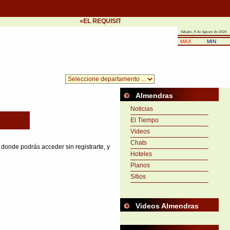
«EL REQUISITO DEL ÉXITO ES LA PRONTITUD EN 
Sábado, 8 de Agosto de 2026
MAX
MIN
Almendras
Noticias
El Tiempo
Videos
Chats
 donde podrás acceder sin registrarte, y
Hoteles
Planos
Sitios
Videos Almendras