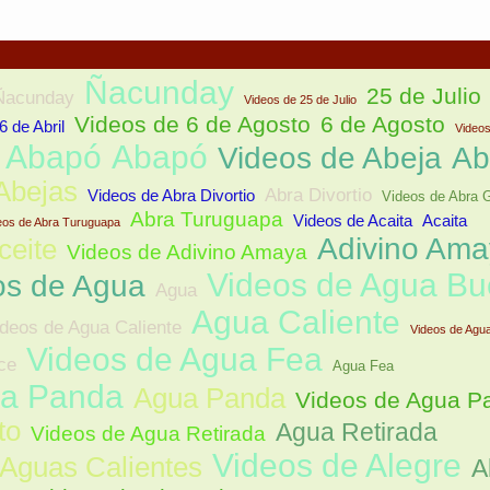
Ñacunday
25 de Julio
Ñacunday
Videos de 25 de Julio
Videos de 6 de Agosto
6 de Agosto
6 de Abril
Videos
e Abapó
Abapó
Videos de Abeja
Ab
Abejas
Abra Divortio
Videos de Abra Divortio
Videos de Abra 
Abra Turuguapa
Videos de Acaita
Acaita
eos de Abra Turuguapa
Adivino Am
ceite
Videos de Adivino Amaya
Videos de Agua B
os de Agua
Agua
Agua Caliente
deos de Agua Caliente
Videos de Agu
Videos de Agua Fea
ce
Agua Fea
ua Panda
Agua Panda
Videos de Agua P
to
Agua Retirada
Videos de Agua Retirada
Videos de Alegre
Aguas Calientes
A