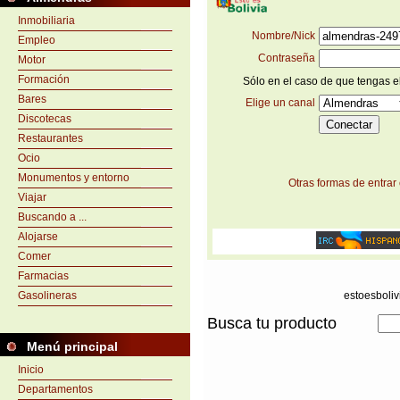
Inmobiliaria
Nombre/Nick
Empleo
Contraseña
Motor
Formación
Sólo en el caso de que tengas el
Bares
Elige un canal
Discotecas
Restaurantes
Ocio
Monumentos y entorno
Otras formas de entrar
Viajar
Buscando a ...
Alojarse
Comer
Farmacias
Gasolineras
estoesboliv
Busca tu producto
Menú principal
Inicio
Departamentos