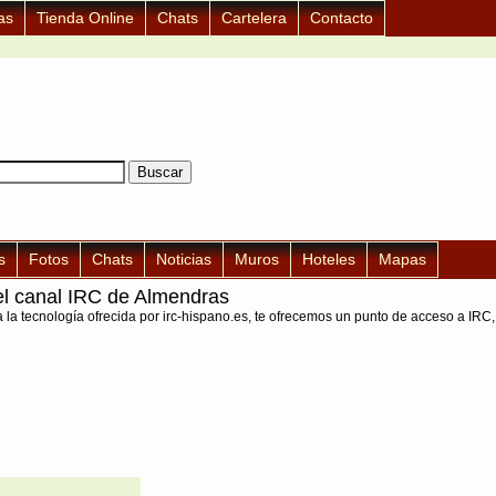
as
Tienda Online
Chats
Cartelera
Contacto
s
Fotos
Chats
Noticias
Muros
Hoteles
Mapas
l canal IRC de Almendras
a la tecnología ofrecida por irc-hispano.es, te ofrecemos un punto de acceso a IRC,