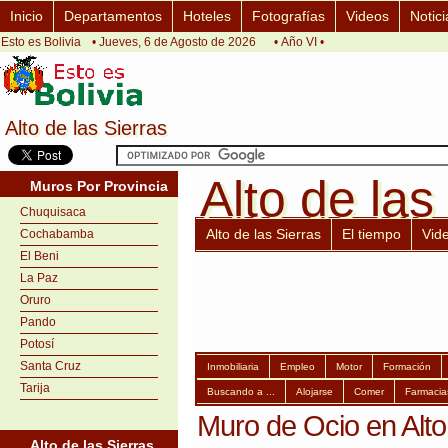
Inicio
Departamentos
Hoteles
Fotografías
Videos
Notici
Esto es Bolivia
• Jueves, 6 de Agosto de 2026
• Año VI •
Alto de las Sierras
Alto de las Sierras
Alto de las
Alto de las
Muros Por Provincia
Chuquisaca
Alto de las Sierras
El tiempo
Vid
Cochabamba
El Beni
La Paz
Oruro
Pando
Potosí
Santa Cruz
Inmobiliaria
Empleo
Motor
Formación
Tarija
Buscando a ...
Alojarse
Comer
Farmacia
Muro de Ocio en Alto
Alto de las Sierras