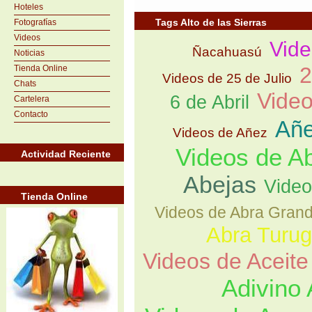
Hoteles
Tags Alto de las Sierras
Fotografías
Videos
Vid
Ñacahuasú
Noticias
2
Tienda Online
Videos de 25 de Julio
Chats
Video
6 de Abril
Cartelera
Contacto
Añ
Videos de Añez
Videos de A
Actividad Reciente
Abejas
Video
Tienda Online
Videos de Abra Gran
Abra Turu
Videos de Aceite
Adivino