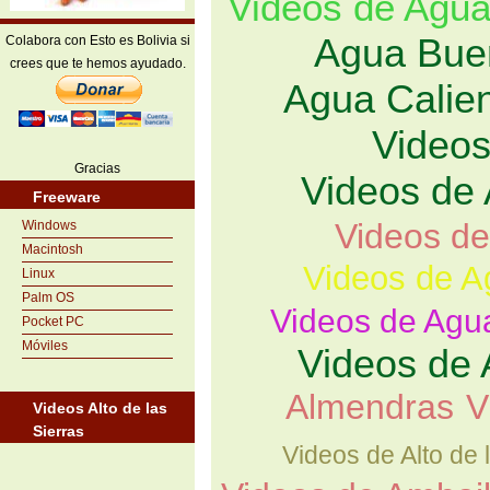
Videos de Agu
Agua Bue
Colabora con Esto es Bolivia si
crees que te hemos ayudado.
Agua Calie
Videos
Gracias
Videos de
Freeware
Videos de
Windows
Macintosh
Videos de A
Linux
Palm OS
Videos de Agu
Pocket PC
Móviles
Videos de 
Almendras
V
Videos Alto de las
Sierras
Videos de Alto de 