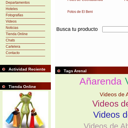
Departamentos
Hoteles
Fotos de El Beni
Fotografías
Videos
Noticias
Busca tu producto
Tienda Online
Chats
Cartelera
Contacto
Actividad Reciente
Tags Arenal
Añarenda
Tienda Online
Videos de 
Videos d
Videos d
Videos de Ab