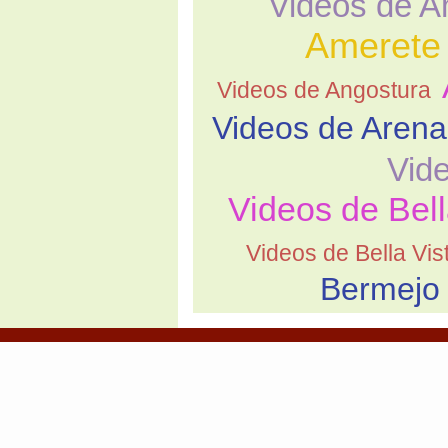
Videos de A
Amerete
Videos de Angostura
Videos de Arena
Vid
Videos de Bel
Videos de Bella Vis
Bermejo