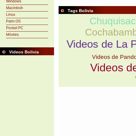
Windows
Macintosh
Tags Bolivia
Linux
Chuquisac
Palm OS
Pocket PC
Cochabam
Móviles
Videos de La 
Videos Bolivia
Videos de Pand
Videos d