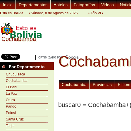
Inicio
Departamentos
Hoteles
Fotografías
Videos
Notici
Esto es Bolivia
• Sábado, 8 de Agosto de 2026
• Año VI •
Cochabamba
Cochabamba
Cochabam
Cochabam
Por Departamento
Chuquisaca
Cochabamba
Cochabamba
Provincias
El tie
El Beni
La Paz
Oruro
buscar0 = Cochabamba+(B
Pando
Potosí
Santa Cruz
Tarija