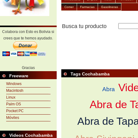
Comer
Farmacias
Gasolineras
Busca tu producto
Colabora con Esto es Bolivia si
crees que te hemos ayudado.
Gracias
Tags Cochabamba
Freeware
Vid
Windows
Abra
Macintosh
Linux
Abra de T
Palm OS
Pocket PC
Abra de Tapa
Móviles
Videos Cochabamba