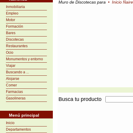
Muro de Discotecas para
•
Inicio Ñair
Inmobiliaria
Empleo
Motor
Formación
Bares
Discotecas
Restaurantes
Ocio
Monumentos y entorno
Viajar
Buscando a ...
Alojarse
Comer
Farmacias
Gasolineras
Busca tu producto
Menú principal
Inicio
Departamentos