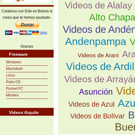
Videos de Alalay
Colabora con Esto es Bolivia si
Alto Chapa
crees que te hemos ayudado.
Videos de Andé
Andenpampa
V
Gracias
Ara
Freeware
Videos de Arani
Windows
Videos de Ardil
Macintosh
Linux
Videos de Arrayá
Palm OS
Vid
Pocket PC
Asunción
Móviles
Azu
Videos de Azul
B
Videos Aiquile
Videos de Bolívar
Bue