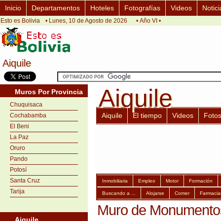
Inicio
Departamentos
Hoteles
Fotografías
Videos
Notici
Esto es Bolivia
• Lunes, 10 de Agosto de 2026
• Año VI •
Aiquile
Aiquile
Aiquile
Aiquile
Muros Por Provincia
Chuquisaca
Aiquile
El tiempo
Videos
Foto
Cochabamba
El Beni
La Paz
Oruro
Pando
Potosí
Santa Cruz
Inmobiliaria
Empleo
Motor
Formación
Tarija
Buscando a ...
Alojarse
Comer
Farmacia
Muro de Monumentos 
Aiquile