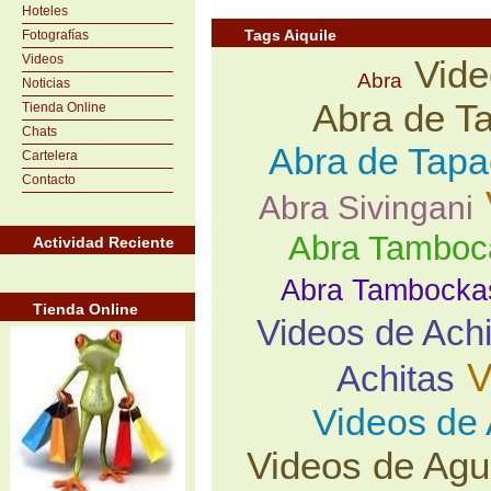
Hoteles
Tags Aiquile
Fotografías
Videos
Vide
Abra
Noticias
Abra de T
Tienda Online
Chats
Abra de Tapa
Cartelera
Contacto
Abra Sivingani
Abra Tamboc
Actividad Reciente
Abra Tambocka
Tienda Online
Videos de Ach
V
Achitas
Videos de
Videos de Ag