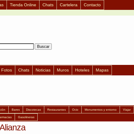
as
Tienda Online
Chats
Cartelera
Contacto
Fotos
Chats
Noticias
Muros
Hoteles
Mapas
ción
Bares
Discotecas
Restaurantes
Ocio
Monumentos y entorno
Viajar
armacias
Gasolineras
 Alianza