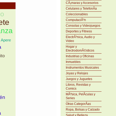
CÃ¡maras y Accesorios
Celulares y TelefonÃ­a
co
Coleccionables
ete
ComputaciÃ³n
Consolas y Videojuegos
anza
Deportes y Fitness
ElectrÃ³nica, Audio y
 Apere
Video
a
Hogar y
ElectrodomÃ©sticos
ito
Industrias y Oficinas
Inmuebles
Instrumentos Musicales
Joyas y Relojes
Juegos y Juguetes
Libros, Revistas y
Comics
MÃºsica, PelÃ­culas y
cén
Series
Otras CategorÃ­as
Ropa, Bolsas y Calzado
a
Salud y Belleza