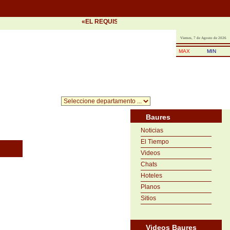
«EL REQUISITO DEL ÉXITO ES LA PRONTITUD EN 
Viernes, 7 de Agosto de 2026
MAX
MIN
Baures
Noticias
El Tiempo
Videos
Chats
Hoteles
Planos
Sitios
Videos Baures