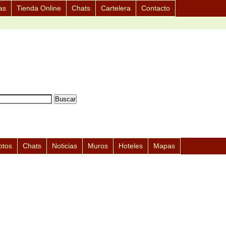
as
Tienda Online
Chats
Cartelera
Contacto
otos
Chats
Noticias
Muros
Hoteles
Mapas