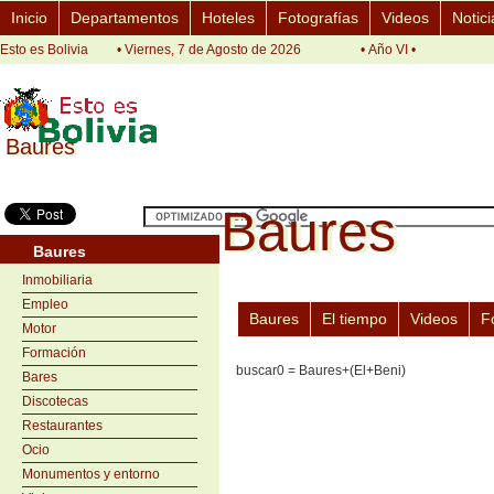
Inicio
Departamentos
Hoteles
Fotografías
Videos
Notici
Esto es Bolivia
• Viernes, 7 de Agosto de 2026
• Año VI •
Baures
Baures
Baures
Baures
Baures
Inmobiliaria
Empleo
Baures
El tiempo
Videos
F
Motor
Formación
buscar0 = Baures+(El+Beni)
Bares
Discotecas
Restaurantes
Ocio
Monumentos y entorno