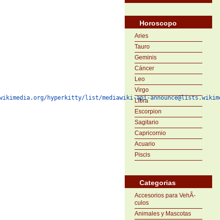
Horoscopo
Aries
Tauro
Geminis
Cáncer
Leo
Virgo
wikimedia.org/hyperkitty/list/mediawiki-api-announce@lists.wikim
Libra
Escorpion
Sagitario
Capricornio
Acuario
Piscis
Categorias
Accesorios para VehÃ­
culos
Animales y Mascotas