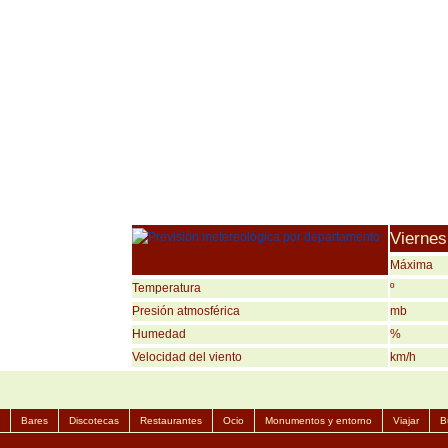
Viernes
Máxima
Temperatura
º
Presión atmosférica
mb
Humedad
%
Velocidad del viento
km/h
Bares
Discotecas
Restaurantes
Ocio
Monumentos y entorno
Viajar
B