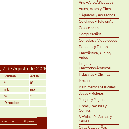
Arte y AntigÃ¼edades
Autos, Motos y Otros
CÃ¡maras y Accesorios
Celulares y TelefonÃ­a
Coleccionables
ComputaciÃ³n
Consolas y Videojuegos
Deportes y Fitness
ElectrÃ³nica, Audio y
Video
Hogar y
, 7 de Agosto de 2026
ElectrodomÃ©sticos
Industrias y Oficinas
Mínima
Actual
Inmuebles
º
0º
Instrumentos Musicales
mb
mb
Joyas y Relojes
%
%
Juegos y Juguetes
Direccion
Libros, Revistas y
Comics
MÃºsica, PelÃ­culas y
Series
uscando a ...
Alojarse
Otras CategorÃ­as