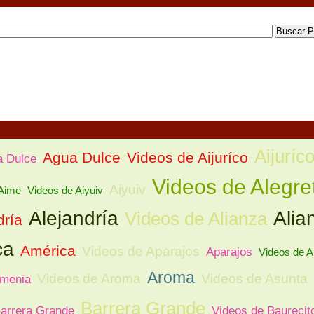
Aijuríc
Agua Dulce
Videos de Aijuríco
a Dulce
Videos de Alegre
Aiyuiv
Aime
Videos de Aiyuiv
Alejandría
Alia
Videos de Alianza
dría
ca
América
Videos de Aparajos
Aparajos
Videos de A
Aroma
Videos de Aroma
Videos de Asunta
menia
Barrera Grande
Barrera Grande
Videos de Baurecit