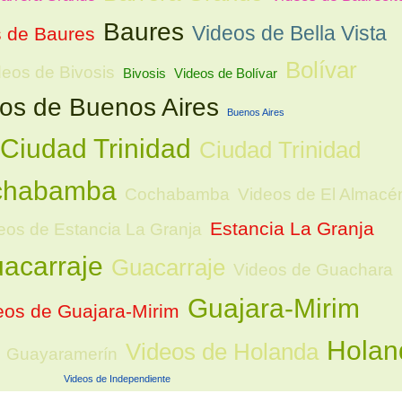
Baures
Videos de Bella Vista
 de Baures
Bolívar
deos de Bivosis
Bivosis
Videos de Bolívar
os de Buenos Aires
Buenos Aires
Ciudad Trinidad
Ciudad Trinidad
ochabamba
Cochabamba
Videos de El Almacé
Estancia La Granja
eos de Estancia La Granja
acarraje
Guacarraje
Videos de Guachara
Guajara-Mirim
eos de Guajara-Mirim
Holan
Videos de Holanda
Guayaramerín
Videos de Independiente