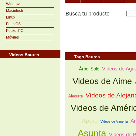
Windows
Macintosh
Busca tu producto
Linux
Palm OS
Pocket PC
Móviles
Videos Baures
Tags Baures
Videos de Agu
Árbol Solo
Videos de Aime
Videos de Alejan
Alegrete
Videos de Améri
Apere
Ar
Videos de Armenia
Asunta
Videos de 