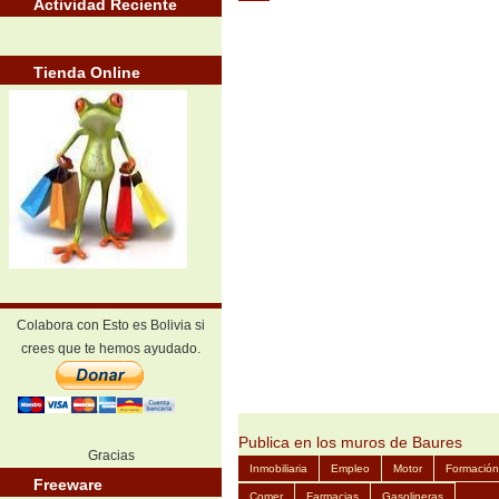
Actividad Reciente
Tienda Online
Colabora con Esto es Bolivia si
crees que te hemos ayudado.
Publica en los muros de Baures
Gracias
Inmobiliaria
Empleo
Motor
Formación
Freeware
Comer
Farmacias
Gasolineras