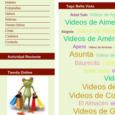
Hoteles
Tags Bella Vista
Fotografías
Videos
Videos de Ag
Árbol Solo
Noticias
Videos de Aim
Tienda Online
Videos de Aleja
Chats
Alegrete
Cartelera
Videos de Amér
Contacto
Apere
Videos de Armenia
Asunta
Videos de
Actividad Reciente
Baurecito
Vide
Bella Vista
V
Tienda Online
Vid
Videos de
Videos de C
El Almacén
Vi
Videos de G