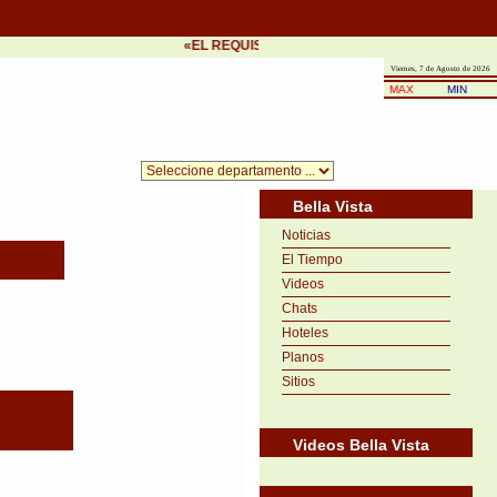
«EL REQUISITO DEL ÉXITO ES LA PRONTITUD EN
Viernes, 7 de Agosto de 2026
MAX
MIN
Bella Vista
Noticias
El Tiempo
Videos
Chats
Hoteles
Planos
Sitios
Videos Bella Vista