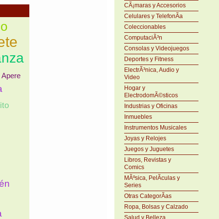
CÃ¡maras y Accesorios
Celulares y TelefonÃ­a
co
Coleccionables
ete
ComputaciÃ³n
Consolas y Videojuegos
anza
Deportes y Fitness
ElectrÃ³nica, Audio y
 Apere
Video
a
Hogar y
ElectrodomÃ©sticos
ito
Industrias y Oficinas
Inmuebles
Instrumentos Musicales
Joyas y Relojes
Juegos y Juguetes
Libros, Revistas y
Comics
MÃºsica, PelÃ­culas y
cén
Series
Otras CategorÃ­as
Ropa, Bolsas y Calzado
a
Salud y Belleza