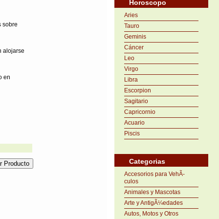
Horoscopo
Aries
s sobre
Tauro
Geminis
Cáncer
 alojarse
Leo
Virgo
o en
Libra
Escorpion
Sagitario
Capricornio
Acuario
Piscis
Categorias
Accesorios para VehÃ­
culos
Animales y Mascotas
Arte y AntigÃ¼edades
Autos, Motos y Otros