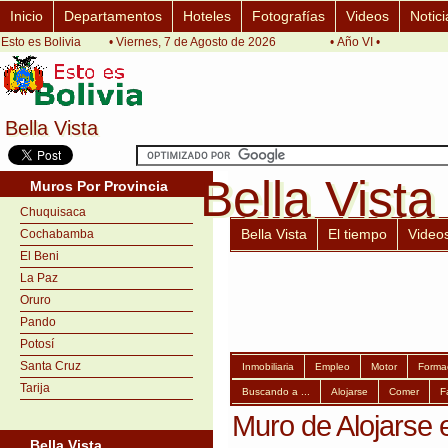
Inicio
Departamentos
Hoteles
Fotografías
Videos
Notici
Esto es Bolivia
• Viernes, 7 de Agosto de 2026
• Año VI •
Bella Vista
Bella Vista
Bella Vista
Bella Vista
Muros Por Provincia
Chuquisaca
Bella Vista
El tiempo
Video
Cochabamba
El Beni
La Paz
Oruro
Pando
Potosí
Santa Cruz
Inmobiliaria
Empleo
Motor
Forma
Tarija
Buscando a ...
Alojarse
Comer
F
Muro de Alojarse e
Bella Vista