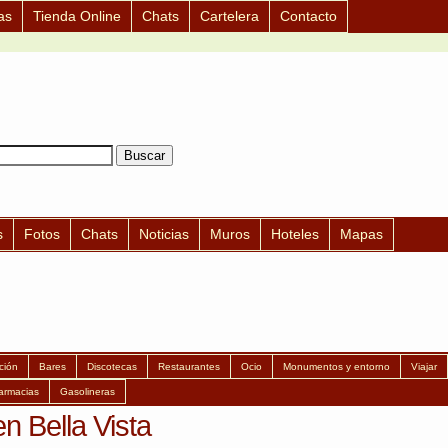
as
Tienda Online
Chats
Cartelera
Contacto
s
Fotos
Chats
Noticias
Muros
Hoteles
Mapas
ción
Bares
Discotecas
Restaurantes
Ocio
Monumentos y entorno
Viajar
armacias
Gasolineras
n Bella Vista