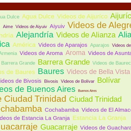
Aijurí
Agua Dulce
Videos de Aijuríco
ua Dulce
Videos de Alegr
e
Aiyuiv
Aime
Videos de Aiyuiv
Alejandría
Ali
Videos de Alianza
ndría
ica
América
Videos de Aparajos
Aparajos
Videos de
Aroma
Videos de Aroma
Videos de Asunt
Armenia
Barrera Grande
 Barrera Grande
Videos de Baurec
Baures
Videos de Bella Vista
os de Baures
Bolívar
ideos de Bivosis
Bivosis
Videos de Bolívar
eos de Buenos Aires
Buenos Aires
 Ciudad Trinidad
Ciudad Trinidad
ochabamba
Cochabamba
Videos de El Alma
Estancia La Granja
deos de Estancia La Granja
uacarraje
Guacarraje
Videos de Guachar