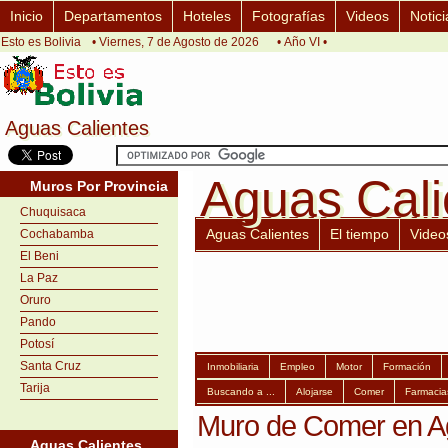
Inicio
Departamentos
Hoteles
Fotografías
Videos
Notici
Esto es Bolivia
• Viernes, 7 de Agosto de 2026
• Año VI •
Aguas Calientes
Aguas Calientes
Aguas Cali
Aguas Cali
Muros Por Provincia
Chuquisaca
Aguas Calientes
El tiempo
Video
Cochabamba
El Beni
La Paz
Oruro
Pando
Potosí
Santa Cruz
Inmobiliaria
Empleo
Motor
Formación
Tarija
Buscando a ...
Alojarse
Comer
Farmacia
Muro de Comer en A
Aguas Calientes