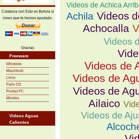
Videos de Achica Arri
Colabora con Esto es Bolivia si
Videos d
Achila
crees que te hemos ayudado.
Achocalla
V
Videos 
Gracias
Vide
Freeware
Videos de 
Windows
Macintosh
Videos de Ag
Linux
Palm OS
Videos de Agu
Pocket PC
Móviles
Ailaico
Vid
Videos de Aju
Videos Aguas
Calientes
Alcoch
Vi