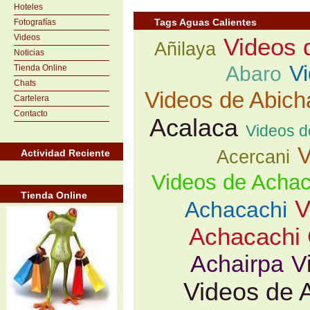
Hoteles
Tags Aguas Calientes
Fotografías
Videos
Videos 
Añilaya
Noticias
V
Abaro
Tienda Online
Chats
Videos de Abich
Cartelera
Contacto
Acalaca
Videos d
V
Acercani
Actividad Reciente
Videos de Acha
Tienda Online
V
Achacachi
Achacachi 
Achairpa
V
Videos de 