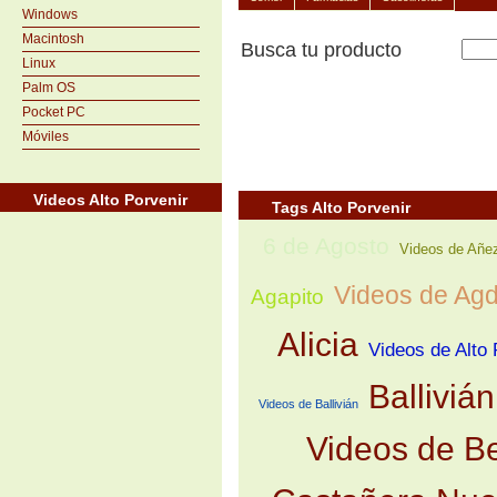
Windows
Macintosh
Busca tu producto
Linux
Palm OS
Pocket PC
Móviles
Videos Alto Porvenir
Tags Alto Porvenir
6 de Agosto
Videos de Añe
Videos de Ag
Agapito
Alicia
Videos de Alto 
Ballivián
Videos de Ballivián
Videos de B