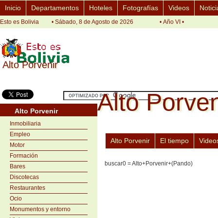
Inicio
Departamentos
Hoteles
Fotografías
Videos
Notici
Esto es Bolivia
• Sábado, 8 de Agosto de 2026
• Año VI •
Alto Porvenir
Alto Porvenir
Alto Porven
Alto Porven
Alto Porvenir
Inmobiliaria
Empleo
Alto Porvenir
El tiempo
Video
Motor
Formación
buscar0 = Alto+Porvenir+(Pando)
Bares
Discotecas
Restaurantes
Ocio
Monumentos y entorno