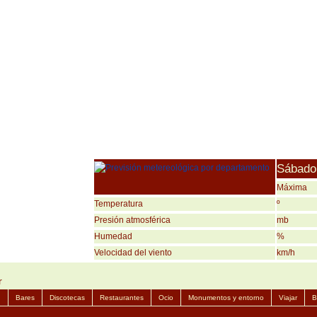
Sábado,
Máxima
Temperatura
º
Presión atmosférica
mb
Humedad
%
Velocidad del viento
km/h
r
n
Bares
Discotecas
Restaurantes
Ocio
Monumentos y entorno
Viajar
B