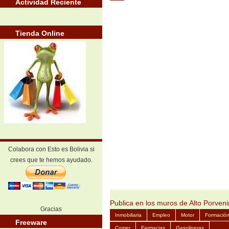
Actividad Reciente
Tienda Online
Colabora con Esto es Bolivia si
crees que te hemos ayudado.
Publica en los muros de Alto Porveni
Gracias
Inmobiliaria
Empleo
Motor
Formació
Freeware
Comer
Farmacias
Gasolineras