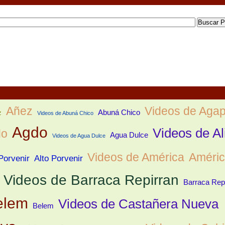
Añez
Videos de Agap
Abuná Chico
z
Videos de Abuná Chico
Agdo
Videos de Al
do
Agua Dulce
Videos de Agua Dulce
Videos de América
Améri
Porvenir
Alto Porvenir
Videos de Barraca Repirran
Barraca Rep
elem
Videos de Castañera Nueva
Belem