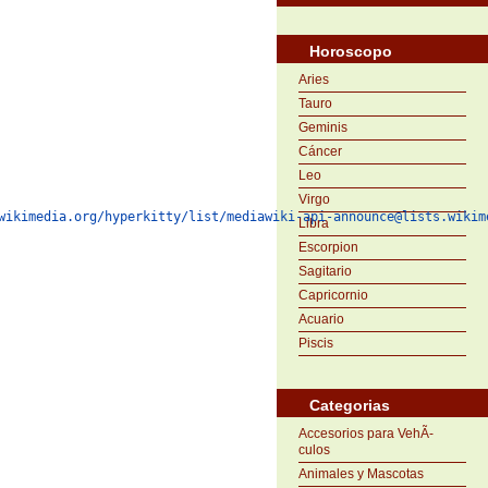
Horoscopo
Aries
Tauro
Geminis
Cáncer
Leo
Virgo
wikimedia.org/hyperkitty/list/mediawiki-api-announce@lists.wikim
Libra
Escorpion
Sagitario
Capricornio
Acuario
Piscis
Categorias
Accesorios para VehÃ­
culos
Animales y Mascotas