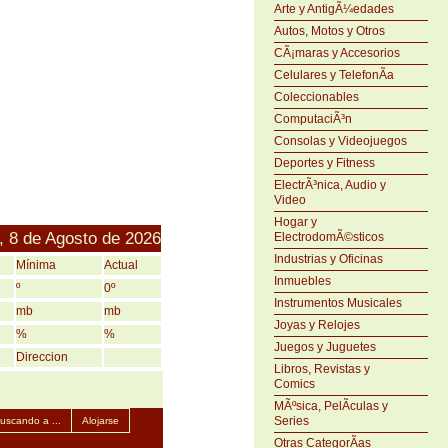
Arte y AntigÃ¼edades
Autos, Motos y Otros
CÃ¡maras y Accesorios
Celulares y TelefonÃ­a
Coleccionables
ComputaciÃ³n
Consolas y Videojuegos
Deportes y Fitness
ElectrÃ³nica, Audio y
Video
Hogar y
 8 de Agosto de 2026
ElectrodomÃ©sticos
Industrias y Oficinas
Mínima
Actual
Inmuebles
º
0º
Instrumentos Musicales
mb
mb
Joyas y Relojes
%
%
Juegos y Juguetes
Direccion
Libros, Revistas y
Comics
MÃºsica, PelÃ­culas y
Series
uscando a ...
Alojarse
Otras CategorÃ­as