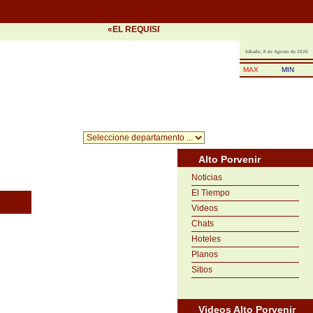
«EL REQUISITO DEL ÉXITO ES LA PRONTITUD EN L
Sábado, 8 de Agosto de 2026
MAX
MIN
Alto Porvenir
Noticias
El Tiempo
Videos
Chats
Hoteles
Planos
Sitios
Videos Alto Porvenir