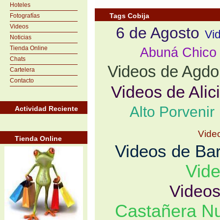
Hoteles
Tags Cobija
Fotografías
Videos
6 de Agosto
Vi
Noticias
Tienda Online
Abuná Chico
Chats
Videos de Agdo
Cartelera
Contacto
Videos de Alic
Alto Porvenir
Actividad Reciente
Video
Tienda Online
Videos de Bar
Vid
Videos
Castañera N