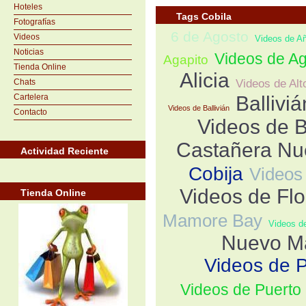
Hoteles
Tags Cobila
Fotografías
6 de Agosto
Videos
Videos de A
Noticias
Videos de A
Agapito
Tienda Online
Alicia
Chats
Videos de Alt
Cartelera
Balliviá
Videos de Ballivián
Contacto
Videos de 
Castañera Nu
Actividad Reciente
Cobija
Videos
Videos de Flo
Tienda Online
Mamore Bay
Videos d
Nuevo M
Videos de P
Videos de Puerto