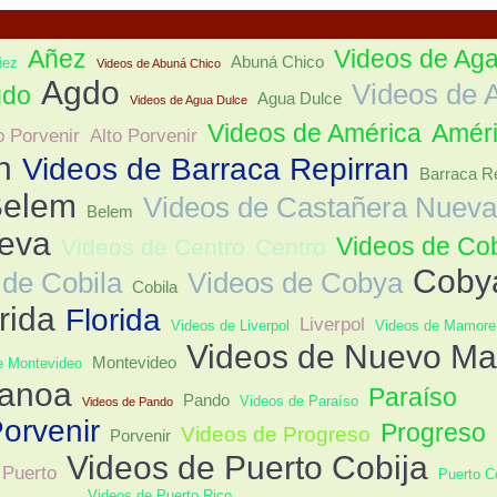
Añez
Videos de Aga
Abuná Chico
ñez
Videos de Abuná Chico
Agdo
Videos de A
gdo
Agua Dulce
Videos de Agua Dulce
Videos de América
Amér
o Porvenir
Alto Porvenir
n
Videos de Barraca Repirran
Barraca Re
Belem
Videos de Castañera Nueva
Belem
eva
Videos de Cob
Videos de Centro
Centro
Coby
 de Cobila
Videos de Cobya
Cobila
rida
Florida
Liverpol
Videos de Liverpol
Videos de Mamore
Videos de Nuevo M
Montevideo
e Montevideo
anoa
Paraíso
Pando
Videos de Paraíso
Videos de Pando
orvenir
Progreso
Videos de Progreso
Porvenir
Videos de Puerto Cobija
Puerto
Puerto C
Videos de Puerto Rico