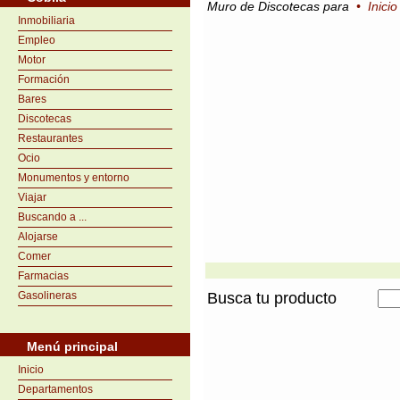
Muro de Discotecas para
•
Inicio
Inmobiliaria
Empleo
Motor
Formación
Bares
Discotecas
Restaurantes
Ocio
Monumentos y entorno
Viajar
Buscando a ...
Alojarse
Comer
Farmacias
Gasolineras
Busca tu producto
Menú principal
Inicio
Departamentos