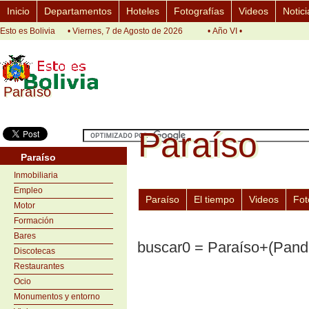
Inicio
Departamentos
Hoteles
Fotografías
Videos
Notici
Esto es Bolivia
• Viernes, 7 de Agosto de 2026
• Año VI •
Paraíso
Paraíso
Paraíso
Paraíso
Paraíso
Inmobiliaria
Empleo
Paraíso
El tiempo
Videos
Fot
Motor
Formación
Bares
buscar0 = Paraíso+(Pand
Discotecas
Restaurantes
Ocio
Monumentos y entorno