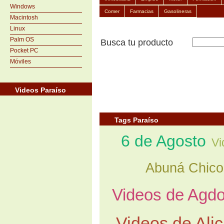
Windows
Comer
Farmacias
Gasolineras
Macintosh
Linux
Palm OS
Busca tu producto
Pocket PC
Móviles
Videos Paraíso
Tags Paraíso
6 de Agosto
Vi
Abuná Chico
Videos de Agd
Videos de Alic