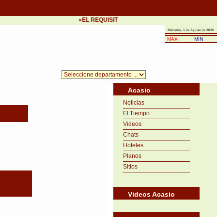
«EL REQUISITO DEL ÉXITO ES LA PRONTITUD EN
Miércoles, 5 de Agosto de 2026
MAX
MIN
Acasio
Noticias
El Tiempo
Videos
Chats
Hoteles
Planos
Sitios
Videos Acasio