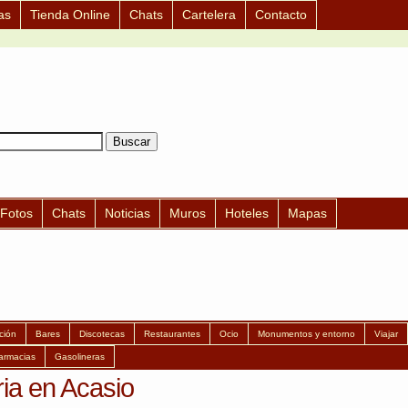
as
Tienda Online
Chats
Cartelera
Contacto
Fotos
Chats
Noticias
Muros
Hoteles
Mapas
ción
Bares
Discotecas
Restaurantes
Ocio
Monumentos y entorno
Viajar
armacias
Gasolineras
ria en Acasio