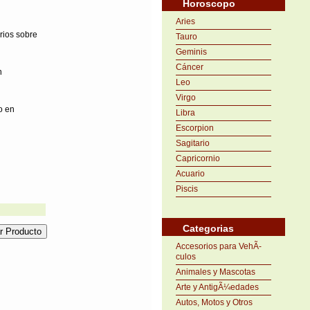
Horoscopo
Aries
rios sobre
Tauro
Geminis
Cáncer
n
Leo
Virgo
o en
Libra
Escorpion
Sagitario
Capricornio
Acuario
Piscis
Categorias
Accesorios para VehÃ­
culos
Animales y Mascotas
Arte y AntigÃ¼edades
Autos, Motos y Otros