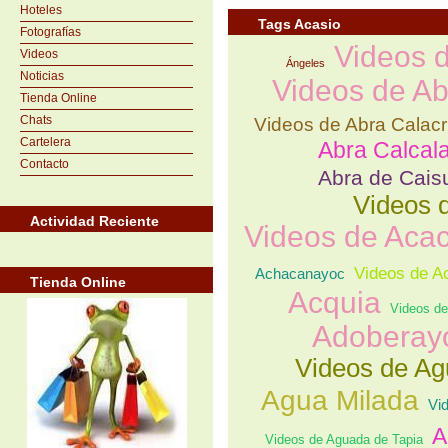
Hoteles
Tags Acasio
Fotografías
Videos 
Videos
Ángeles
Noticias
Videos de Ab
Tienda Online
Chats
Videos de Abra Calac
Cartelera
Abra Calcal
Contacto
Abra de Cais
Videos 
Actividad Reciente
Videos de Acac
Videos de A
Achacanayoc
Tienda Online
Acquia
Videos de
Adoberay
Videos de Agu
Agua Milada
Vi
A
Videos de Aguada de Tapia