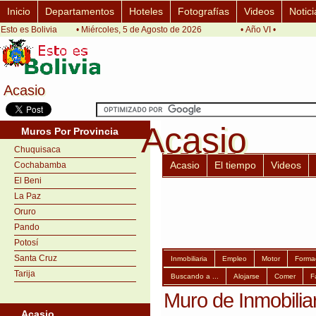
Inicio
Departamentos
Hoteles
Fotografías
Videos
Notici
Esto es Bolivia
• Miércoles, 5 de Agosto de 2026
• Año VI •
Acasio
Acasio
Acasio
Acasio
Muros Por Provincia
Chuquisaca
Acasio
El tiempo
Videos
Cochabamba
El Beni
La Paz
Oruro
Pando
Potosí
Santa Cruz
Inmobiliaria
Empleo
Motor
Forma
Tarija
Buscando a ...
Alojarse
Comer
F
Muro de Inmobilia
Acasio