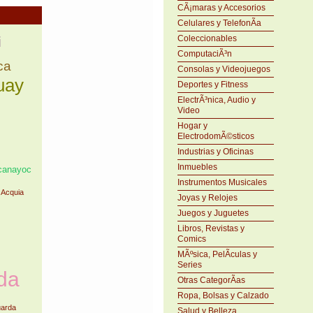
CÃ¡maras y Accesorios
Celulares y TelefonÃ­a
i
Coleccionables
ComputaciÃ³n
ca
Consolas y Videojuegos
uay
Deportes y Fitness
ElectrÃ³nica, Audio y
Video
Hogar y
ElectrodomÃ©sticos
Industrias y Oficinas
Inmuebles
canayoc
Instrumentos Musicales
 Acquia
Joyas y Relojes
Juegos y Juguetes
Libros, Revistas y
Comics
MÃºsica, PelÃ­culas y
Series
da
Otras CategorÃ­as
Ropa, Bolsas y Calzado
arda
Salud y Belleza