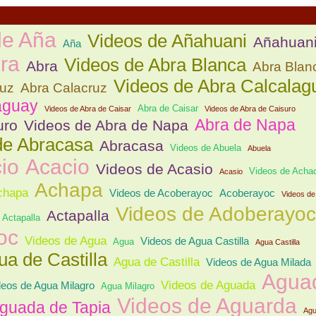
de Aña
Videos de Añahuani
Añahuan
Aña
ra
Videos de Abra Blanca
Abra
Abra Blan
Videos de Abra Calcalag
ruz
Abra Calacruz
aguay
Abra de Caisar
Videos de Abra de Caisar
Videos de Abra de Caisuro
Abra de Napa
uro
Videos de Abra de Napa
de Abracasa
Abracasa
Videos de Abuela
Abuela
io
Acacio
Videos de Acasio
Videos de Acha
Acasio
Achapa
chapa
Videos de Acoberayoc
Acoberayoc
Videos de
Videos de Adoberayoc
Actapalla
 Actapalla
oc
Videos de Agua
Videos de Agua Castilla
Agua
Agua Castilla
a de Castilla
Agua de Castilla
Videos de Agua Milada
Agua
Videos de Aguada
deos de Agua Milagro
Agua Milagro
Videos de Aguarda
guada de Tapia
Agu