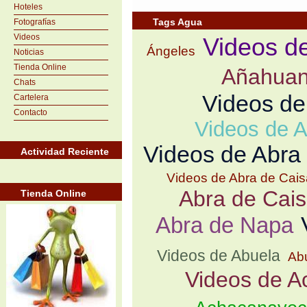
Hoteles
Tags Agua
Fotografías
Videos
Videos d
Ángeles
Noticias
Tienda Online
Añahuan
Chats
Videos de
Cartelera
Contacto
Videos de A
Videos de Abra
Actividad Reciente
Videos de Abra de Cais
Abra de Cais
Tienda Online
Abra de Napa
Videos de Abuela
Ab
Videos de A