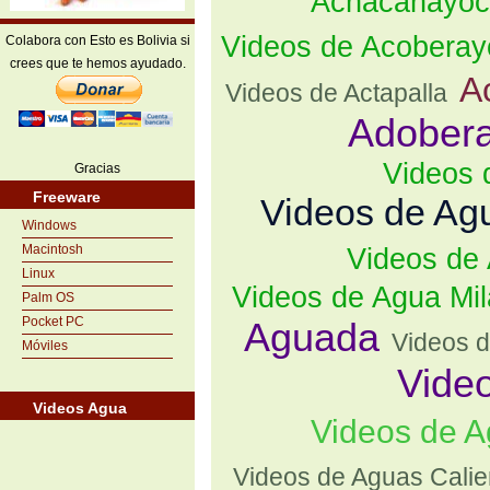
Achacanayoc
Videos de Acoberay
Colabora con Esto es Bolivia si
crees que te hemos ayudado.
A
Videos de Actapalla
Adober
Videos 
Gracias
Freeware
Videos de Agu
Windows
Macintosh
Videos de
Linux
Videos de Agua Mil
Palm OS
Pocket PC
Aguada
Videos d
Móviles
Vide
Videos Agua
Videos de 
Videos de Aguas Calie