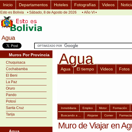
Inicio
Departamentos
Hoteles
Fotografías
Videos
Notici
Esto es Bolivia
• Sábado, 8 de Agosto de 2026
• Año VI •
Agua
Agua
Agua
Agua
Muros Por Provincia
Chuquisaca
Agua
El tiempo
Videos
Fotos
Cochabamba
El Beni
La Paz
Oruro
Pando
Potosí
Santa Cruz
Inmobiliaria
Empleo
Motor
Formación
Tarija
Buscando a ...
Alojarse
Comer
Farmacia
Muro de Viajar en A
Agua