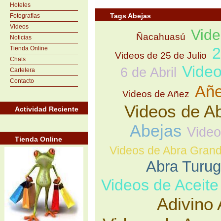
Hoteles
Tags Abejas
Fotografías
Videos
Vid
Ñacahuasú
Noticias
2
Tienda Online
Videos de 25 de Julio
Chats
Video
6 de Abril
Cartelera
Contacto
Añ
Videos de Añez
Videos de A
Actividad Reciente
Abejas
Video
Tienda Online
Videos de Abra Gran
Abra Turu
Videos de Aceite
Adivino