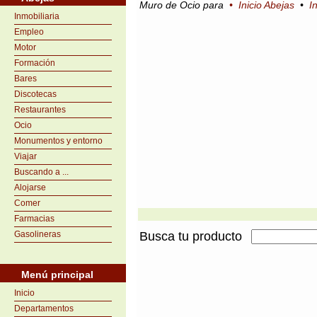
Muro de Ocio para
•
Inicio Abejas
•
I
Inmobiliaria
Empleo
Motor
Formación
Bares
Discotecas
Restaurantes
Ocio
Monumentos y entorno
Viajar
Buscando a ...
Alojarse
Comer
Farmacias
Gasolineras
Busca tu producto
Menú principal
Inicio
Departamentos