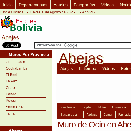
Inicio
Departamentos
Hoteles
Fotografías
Videos
Notici
Esto es Bolivia
• Jueves, 6 de Agosto de 2026
• Año VI •
Abejas
Abejas
Abejas
Abejas
Muros Por Provincia
Chuquisaca
Abejas
El tiempo
Videos
Foto
Cochabamba
El Beni
La Paz
Oruro
Pando
Potosí
Santa Cruz
Inmobiliaria
Empleo
Motor
Formación
Tarija
Buscando a ...
Alojarse
Comer
Farmacia
Muro de Ocio en Abe
Abejas