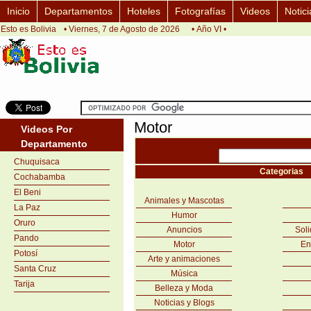
Inicio
Departamentos
Hoteles
Fotografías
Videos
Notici
Esto es Bolivia
• Viernes, 7 de Agosto de 2026
• Año VI •
Motor
Videos Por
Departamento
Chuquisaca
Categorias
Cochabamba
El Beni
Animales y Mascotas
La Paz
Humor
Oruro
Anuncios
Sol
Pando
Motor
En
Potosí
Arte y animaciones
Santa Cruz
Música
Tarija
Belleza y Moda
Noticias y Blogs