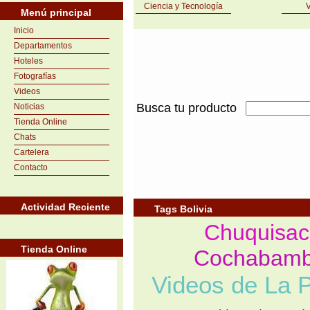
Ciencia y Tecnología
V
Menú principal
Inicio
Departamentos
Hoteles
Fotografías
Videos
Busca tu producto
Noticias
Tienda Online
Chats
Cartelera
Contacto
Actividad Reciente
Tags Bolivia
Chuquisac
Tienda Online
Cochabam
Videos de La 