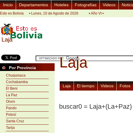
Inicio
Departamentos
Hoteles
Fotografías
Videos
Notici
Esto es Bolivia
• Lunes, 10 de Agosto de 2026
• Año VI •
Laja
Laja
Laja
Laja
Por Provincia
Chuquisaca
Cochabamba
Laja
El tiempo
Videos
Fotos
El Beni
La Paz
Oruro
buscar0 = Laja+(La+Paz)
Pando
Potosí
Santa Cruz
Tarija