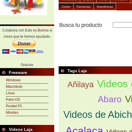
Comer
Farmacias
Gasolineras
Busca tu producto
Colabora con Esto es Bolivia si
crees que te hemos ayudado.
Gracias
Tags Laja
Freeware
Videos 
Windows
Añilaya
Macintosh
Linux
V
Abaro
Palm OS
Pocket PC
Videos de Abic
Móviles
Acalaca
Videos Laja
Videos d