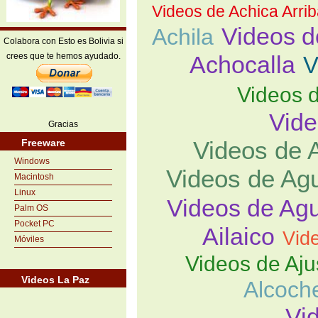
Videos de Achica Arri
Videos d
Achila
Colabora con Esto es Bolivia si
crees que te hemos ayudado.
Achocalla
V
Videos 
Vide
Gracias
Videos de 
Freeware
Windows
Videos de Ag
Macintosh
Linux
Videos de Agu
Palm OS
Pocket PC
Ailaico
Vid
Móviles
Videos de Aju
Videos La Paz
Alcoch
Vi