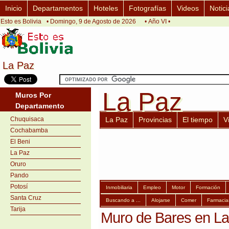
Inicio
Departamentos
Hoteles
Fotografías
Videos
Notici
Esto es Bolivia
• Domingo, 9 de Agosto de 2026
• Año VI •
La Paz
La Paz
La Paz
La Paz
Muros Por
Departamento
Chuquisaca
La Paz
Provincias
El tiempo
V
Cochabamba
El Beni
La Paz
Oruro
Pando
Potosí
Inmobiliaria
Empleo
Motor
Formación
Santa Cruz
Buscando a ...
Alojarse
Comer
Farmacia
Tarija
Muro de Bares en L