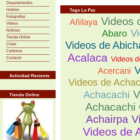
Departamentos
Hoteles
Tags La Paz
Fotografías
Videos 
Añilaya
Videos
V
Noticias
Abaro
Tienda Online
Videos de Abich
Chats
Cartelera
Acalaca
Videos d
Contacto
V
Acercani
Actividad Reciente
Videos de Acha
V
Achacachi
Tienda Online
Achacachi 
Achairpa
V
Videos de 