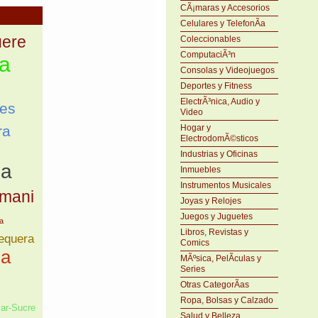
CÃ¡maras y Accesorios
Celulares y TelefonÃ­a
uere
Coleccionables
ComputaciÃ³n
a
Consolas y Videojuegos
Deportes y Fitness
ElectrÃ³nica, Audio y
bes
Video
ra
Hogar y
ElectrodomÃ©sticos
Industrias y Oficinas
ma
Inmuebles
Instrumentos Musicales
mani
Joyas y Relojes
Juegos y Juguetes
a
Libros, Revistas y
equera
Comics
ma
MÃºsica, PelÃ­culas y
Series
Otras CategorÃ­as
Ropa, Bolsas y Calzado
var-Sucre
Salud y Belleza