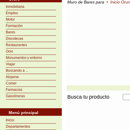
Muro de Bares para
•
Inicio Orur
Inmobiliaria
Empleo
Motor
Formación
Bares
Discotecas
Restaurantes
Ocio
Monumentos y entorno
Viajar
Buscando a ...
Alojarse
Comer
Farmacias
Gasolineras
Busca tu producto
Menú principal
Inicio
Departamentos