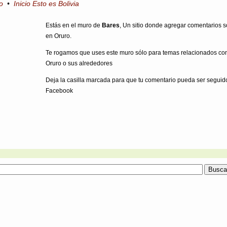
o
•
Inicio Esto es Bolivia
Estás en el muro de
Bares
, Un sitio donde agregar comentarios 
en Oruro.
Te rogamos que uses este muro sólo para temas relacionados co
Oruro o sus alrededores
Deja la casilla marcada para que tu comentario pueda ser seguid
Facebook